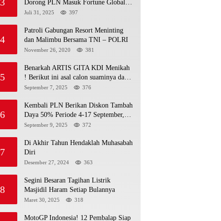
3
Dorong PLN Masuk Fortune Global
500
Juli 31, 2025
397
Patroli Gabungan Resort Meninting
4
dan Malimbu Bersama TNI – POLRI
November 26, 2020
381
Benarkah ARTIS GITA KDI Menikah
5
! Berikut ini asal calon suaminya dan
intip undangannya
September 7, 2025
376
Kembali PLN Berikan Diskon Tambah
6
Daya 50% Periode 4-17 September,
Cek Ketentuannya!
September 9, 2025
372
Di Akhir Tahun Hendaklah Muhasabah
7
Diri
Desember 27, 2024
363
Segini Besaran Tagihan Listrik
8
Masjidil Haram Setiap Bulannya
Maret 30, 2025
318
MotoGP Indonesia! 12 Pembalap Siap