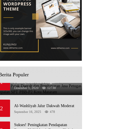
Berita Populer
Sosialisasi Pajak Daerah dan
1
Pembayaran Jasa Petugas
Penyampaian SPT PBB-P2 Kota
Desember 1, 2020
12738
Mataram
Al-Washliyah Jalur Dakwah Moderat
2
September 16, 2025
478
Sukses! Peningkatan Pendapatan