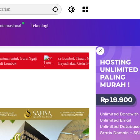
Internasional
Teknologi
×
 Guru Ngaji
se Lombok Timur, Majlis Ta’lim Darunnajah Al
Irsyadi akan Gelar Festival Hadrah Al-Habsyi