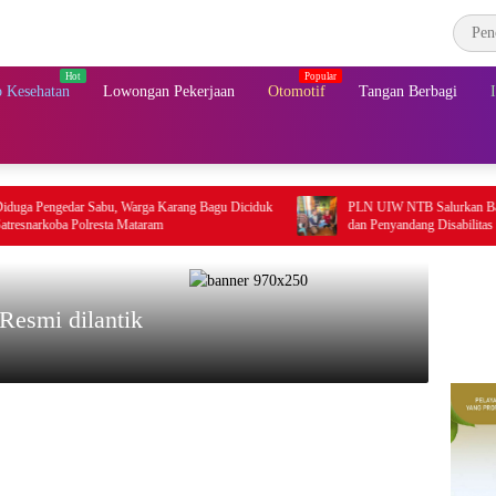
 Kesehatan
Lowongan Pekerjaan
Otomotif
Tangan Berbagi
edar Sabu, Warga Karang Bagu Diciduk
PLN UIW NTB Salurkan Bantuan untuk
a Polresta Mataram
dan Penyandang Disabilitas di Lombok
Resmi dilantik