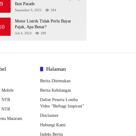
9
Ikut Parade
September 9, 2025
284
Motor Listrik Tidak Perlu Bayar
10
Pajak, Apa Benar?
Juli 4, 2024
280
bel
Halaman
N
Berita Ditemukan
 Mobile
Berita Kehilangan
 NTB
Daftar Peserta Lomba
Video “Berbagi Inspirasi”
 NTB
Disclaimer
esta Mataram
Hubungi Kami
Indeks Berita