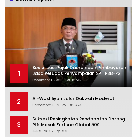
Sosialisasi Pajak Daerah dan Pembayaran
1
Jasa Petugas Penyampaian SPT PBB-P2
Kota Mataram
Desember 1, 2020
12735
Al-Washliyah Jalur Dakwah Moderat
2
September 16, 2025
473
Sukses! Peningkatan Pendapatan Dorong
3
PLN Masuk Fortune Global 500
Juli 31, 2025
393