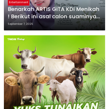
Entertainment
Benarkah ARTIS GITA KDI Menikah
! Berikut ini asal calon suaminya
dan intip undangannya
September 7, 2025