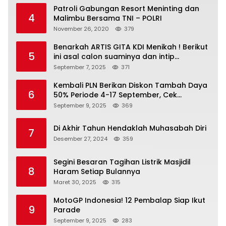
Patroli Gabungan Resort Meninting dan
4
Malimbu Bersama TNI – POLRI
November 26, 2020
379
Benarkah ARTIS GITA KDI Menikah ! Berikut
5
ini asal calon suaminya dan intip
undangannya
September 7, 2025
371
Kembali PLN Berikan Diskon Tambah Daya
6
50% Periode 4-17 September, Cek
Ketentuannya!
September 9, 2025
369
Di Akhir Tahun Hendaklah Muhasabah Diri
7
Desember 27, 2024
359
Segini Besaran Tagihan Listrik Masjidil
8
Haram Setiap Bulannya
Maret 30, 2025
315
MotoGP Indonesia! 12 Pembalap Siap Ikut
9
Parade
September 9, 2025
283