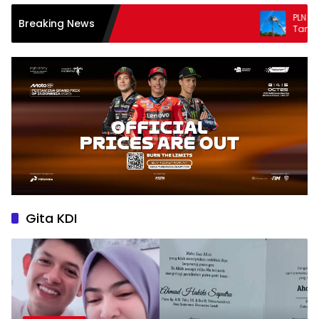
PLN UIW NTB Perkuat Keand
Breaking News
Tanpa Padam melalui P
Gita KDI