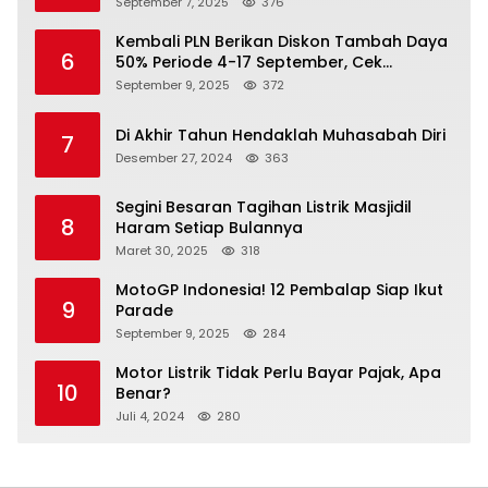
undangannya
September 7, 2025
376
Kembali PLN Berikan Diskon Tambah Daya
6
50% Periode 4-17 September, Cek
Ketentuannya!
September 9, 2025
372
Di Akhir Tahun Hendaklah Muhasabah Diri
7
Desember 27, 2024
363
Segini Besaran Tagihan Listrik Masjidil
8
Haram Setiap Bulannya
Maret 30, 2025
318
MotoGP Indonesia! 12 Pembalap Siap Ikut
9
Parade
September 9, 2025
284
Motor Listrik Tidak Perlu Bayar Pajak, Apa
10
Benar?
Juli 4, 2024
280