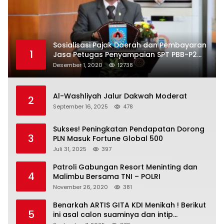
Sosialisasi Pajak Daerah dan Pembayaran
1
Jasa Petugas Penyampaian SPT PBB-P2
Kota Mataram
Desember 1, 2020
12738
Al-Washliyah Jalur Dakwah Moderat
2
September 16, 2025
478
Sukses! Peningkatan Pendapatan Dorong
3
PLN Masuk Fortune Global 500
Juli 31, 2025
397
Patroli Gabungan Resort Meninting dan
4
Malimbu Bersama TNI – POLRI
November 26, 2020
381
Benarkah ARTIS GITA KDI Menikah ! Berikut
5
ini asal calon suaminya dan intip