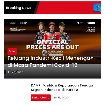
PLN UIW NTB Per
Breaking News
Tanpa Padam m
Opini
Peluang Industri Kecil Menengah
di Masa Pandemi Covid-19
Covid
Juni 3, 2020
DAMRI Fasilitasi Kepulangan Tenaga
Migran Indonesia di SOETTA
Berita Utama
Mei 19, 2020