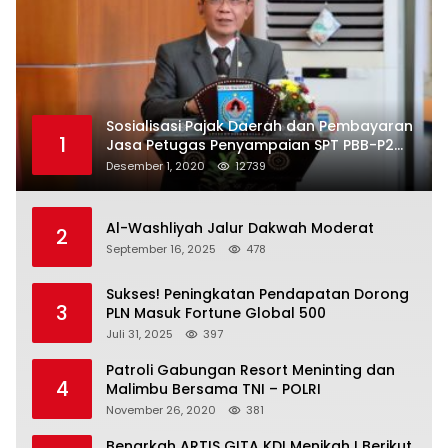
Sosialisasi Pajak Daerah dan Pembayaran
1
Jasa Petugas Penyampaian SPT PBB-P2
Kota Mataram
Desember 1, 2020
12739
Al-Washliyah Jalur Dakwah Moderat
2
September 16, 2025
478
Sukses! Peningkatan Pendapatan Dorong
3
PLN Masuk Fortune Global 500
Juli 31, 2025
397
Patroli Gabungan Resort Meninting dan
4
Malimbu Bersama TNI – POLRI
November 26, 2020
381
Benarkah ARTIS GITA KDI Menikah ! Berikut