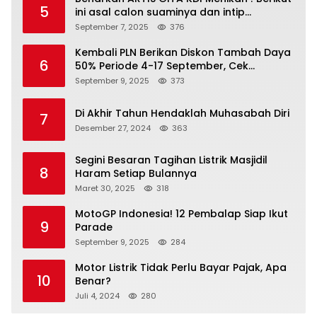
5
ini asal calon suaminya dan intip
undangannya
September 7, 2025
376
Kembali PLN Berikan Diskon Tambah Daya
6
50% Periode 4-17 September, Cek
Ketentuannya!
September 9, 2025
373
Di Akhir Tahun Hendaklah Muhasabah Diri
7
Desember 27, 2024
363
Segini Besaran Tagihan Listrik Masjidil
8
Haram Setiap Bulannya
Maret 30, 2025
318
MotoGP Indonesia! 12 Pembalap Siap Ikut
9
Parade
September 9, 2025
284
Motor Listrik Tidak Perlu Bayar Pajak, Apa
10
Benar?
Juli 4, 2024
280