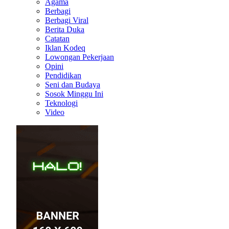
Agama
Berbagi
Berbagi Viral
Berita Duka
Catatan
Iklan Kodeq
Lowongan Pekerjaan
Opini
Pendidikan
Seni dan Budaya
Sosok Minggu Ini
Teknologi
Video