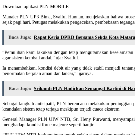
Download aplikasi PLN MOBILE
Manajer PLN UP3 Bima, Syaiful Hannan, menjelaskan bahwa proses p
sejak pagi hari. Petugas melakukan pengecekan, pembebasan tegangan,
Baca Juga:
Rapat Kerja DPRD Bersama Sekda Kota Matar
“Pemulihan kami lakukan dengan tetap mengutamakan keselamatan ma
agar sistem kembali andal,” ujar Syaiful.
Ia menambahkan, kondisi debit air yang tidak stabil menjadi tantang
penormalan berjalan aman dan lancar,” ujarnya.
Baca Juga:
Srikandi PLN Hadirkan Semangat Kartini di Har
Sebagai langkah antisipatif, PLN berencana melakukan peninggian 
keandalan sistem tetap terjaga meskipun terjadi cuaca ekstrem.
General Manager PLN UIW NTB, Sri Heny Purwanti, menyampaikan a
menghadapi kondisi force majeure seperti banjir.
“PLN UIW NTB berkomitmen untuk selalu sigap dalam menjaga kea