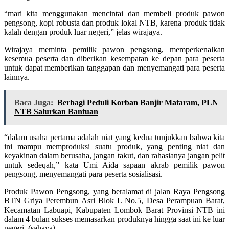
“mari kita menggunakan mencintai dan membeli produk pawon
pengsong, kopi robusta dan produk lokal NTB, karena produk tidak
kalah dengan produk luar negeri,” jelas wirajaya.
Wirajaya meminta pemilik pawon pengsong, memperkenalkan
kesemua peserta dan diberikan kesempatan ke depan para peserta
untuk dapat memberikan tanggapan dan menyemangati para peserta
lainnya.
Baca Juga:
Berbagi Peduli Korban Banjir Mataram, PLN
NTB Salurkan Bantuan
“dalam usaha pertama adalah niat yang kedua tunjukkan bahwa kita
ini mampu memproduksi suatu produk, yang penting niat dan
keyakinan dalam berusaha, jangan takut, dan rahasianya jangan pelit
untuk sedeqah,” kata Umi Aida sapaan akrab pemilik pawon
pengsong, menyemangati para peserta sosialisasi.
Produk Pawon Pengsong, yang beralamat di jalan Raya Pengsong
BTN Griya Perembun Asri Blok L No.5, Desa Perampuan Barat,
Kecamatan Labuapi, Kabupaten Lombok Barat Provinsi NTB ini
dalam 4 bulan sukses memasarkan produknya hingga saat ini ke luar
negeri. (sahaya)