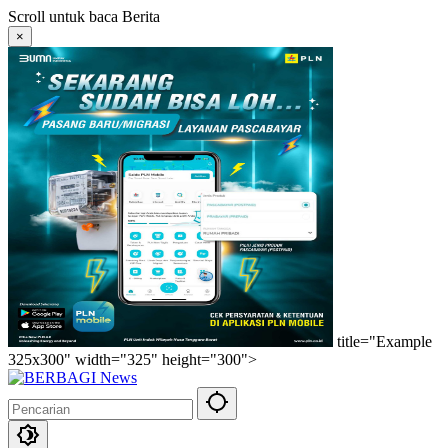
Langsung
Scroll untuk baca Berita
ke
×
konten
title="Example
325x300" width="325" height="300">