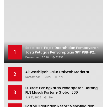
Sosialisasi Pajak Daerah dan Pembayaran
1
Jasa Petugas Penyampaian SPT PBB-P2
Kota Mataram
Desember 1, 2020
12738
Al-Washliyah Jalur Dakwah Moderat
2
September 16, 2025
478
Sukses! Peningkatan Pendapatan Dorong
3
PLN Masuk Fortune Global 500
Juli 31, 2025
394
Patroli Gabungan Resort Meninting dan