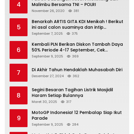
4
Malimbu Bersama TNI – POLRI
November 26, 2020
381
Benarkah ARTIS GITA KDI Menikah ! Berikut
5
ini asal calon suaminya dan intip
undangannya
September 7, 2025
375
Kembali PLN Berikan Diskon Tambah Daya
6
50% Periode 4-17 September, Cek
Ketentuannya!
September 9, 2025
369
Di Akhir Tahun Hendaklah Muhasabah Diri
7
Desember 27, 2024
362
Segini Besaran Tagihan Listrik Masjidil
8
Haram Setiap Bulannya
Maret 30, 2025
317
MotoGP Indonesia! 12 Pembalap Siap Ikut
9
Parade
September 9, 2025
284