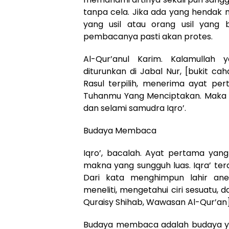
tanpa cela. Jika ada yang hendak 
yang usil atau orang usil yang b
pembacanya pasti akan protes.
Al-Qur’anul Karim. Kalamullah 
diturunkan di Jabal Nur, [bukit 
Rasul terpilih, menerima ayat p
Tuhanmu Yang Menciptakan. Maka da
dan selami samudra Iqro’.
Budaya Membaca
Iqro’, bacalah. Ayat pertama yan
makna yang sungguh luas. Iqra’ ter
Dari kata menghimpun lahir an
meneliti, mengetahui ciri sesuatu, 
Quraisy Shihab, Wawasan Al-Qur’an]
Budaya membaca adalah budaya ya