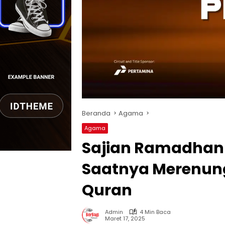
Beranda
Agama
Agama
Sajian Ramadhan 1
Saatnya Merenung
Quran
Admin
4 Min Baca
Maret 17, 2025