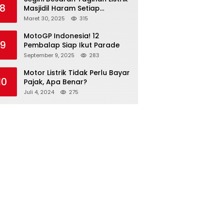
8
Masjidil Haram Setiap
Bulannya
Maret 30, 2025
315
MotoGP Indonesia! 12
9
Pembalap Siap Ikut Parade
September 9, 2025
283
Motor Listrik Tidak Perlu Bayar
10
Pajak, Apa Benar?
Juli 4, 2024
275