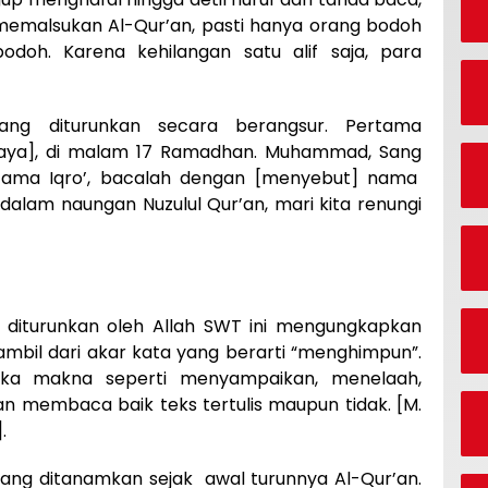
memalsukan Al-Qur’an, pasti hanya orang bodoh
odoh. Karena kehilangan satu alif saja, para
yang diturunkan secara berangsur. Pertama
cahaya], di malam 17 Ramadhan. Muhammad, Sang
ertama Iqro’, bacalah dengan [menyebut] nama
lam naungan Nuzulul Qur’an, mari kita renungi
g diturunkan oleh Allah SWT ini mengungkapkan
ambil dari akar kata yang berarti “menghimpun”.
eka makna seperti menyampaikan, menelaah,
dan membaca baik teks tertulis maupun tidak. [M.
.
ng ditanamkan sejak awal turunnya Al-Qur’an.