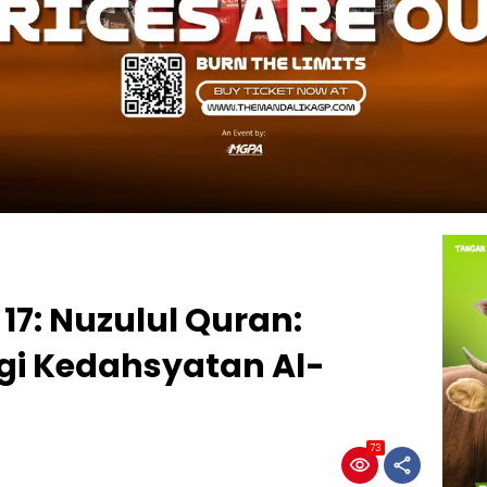
7: Nuzulul Quran:
i Kedahsyatan Al-
73