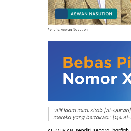
Penulis: Aswan Nasution
“Alif laam mim. Kitab [Al-Qur’an
mereka yang bertakwa.” [QS. Al-
AL-QUR’AN sendiri secara harfia