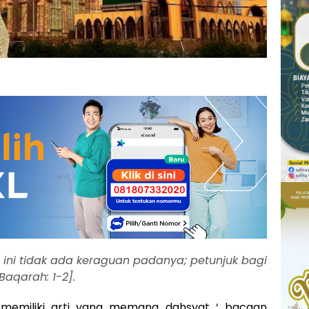
] ini tidak ada keraguan padanya; petunjuk bagi
Baqarah: 1-2].
h memiliki arti yang memang dahsyat ‘ bacaan