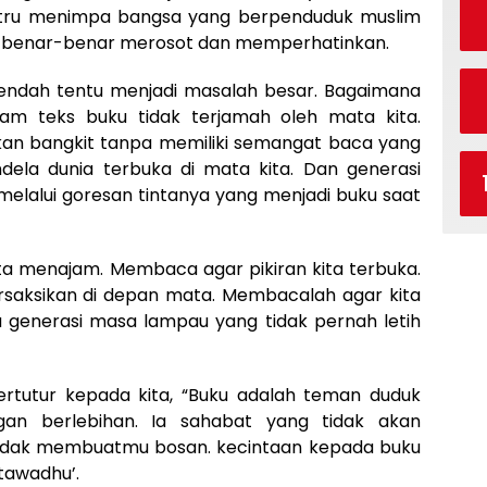
stru menimpa bangsa yang berpenduduk muslim
ca benar-benar merosot dan memperhatinkan.
rendah tentu menjadi masalah besar. Bagaimana
alam teks buku tidak terjamah oleh mata kita.
kan bangkit tanpa memiliki semangat baca yang
endela dunia terbuka di mata kita. Dan generasi
lalui goresan tintanya yang menjadi buku saat
ita menajam. Membaca agar pikiran kita terbuka.
rsaksikan di depan mata. Membacalah agar kita
generasi masa lampau yang tidak pernah letih
ertutur kepada kita, “Buku adalah teman duduk
an berlebihan. Ia sahabat yang tidak akan
tidak membuatmu bosan. kecintaan kepada buku
 tawadhu’.