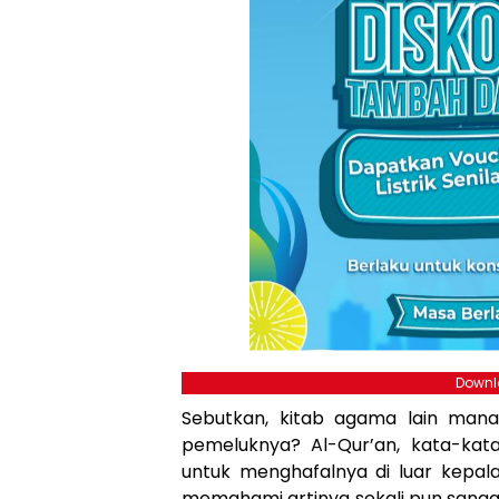
Downlo
Sebutkan, kitab agama lain mana
pemeluknya? Al-Qur’an, kata-ka
untuk menghafalnya di luar kepal
memahami artinya sekali pun sangg