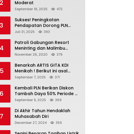
2
Moderat
September 16, 2025
472
Sukses! Peningkatan
3
Pendapatan Dorong PLN
Masuk Fortune Global 500
Juli 31, 2025
393
Patroli Gabungan Resort
4
Meninting dan Malimbu
Bersama TNI – POLRI
November 26, 2020
379
Benarkah ARTIS GITA KDI
5
Menikah ! Berikut ini asal
calon suaminya dan intip
September 7, 2025
371
undangannya
Kembali PLN Berikan Diskon
6
Tambah Daya 50% Periode 4-
17 September, Cek
September 9, 2025
369
Ketentuannya!
Di Akhir Tahun Hendaklah
7
Muhasabah Diri
Desember 27, 2024
359
Segini Besaran Tagihan Listrik