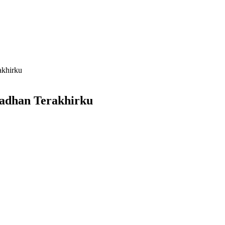
akhirku
madhan Terakhirku