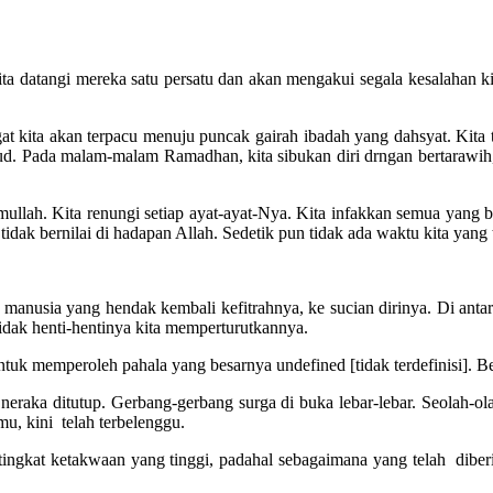
ita datangi mereka satu persatu dan akan mengakui segala kesalahan ki
ngat kita akan terpacu menuju puncak gairah ibadah yang dahsyat. Kit
ud. Pada malam-malam Ramadhan, kita sibukan diri drngan bertarawih, 
alamullah. Kita renungi setiap ayat-ayat-Nya. Kita infakkan semua ya
tidak bernilai di hadapan Allah. Sedetik pun tidak ada waktu kita yang
 manusia yang hendak kembali kefitrahnya, ke sucian dirinya. Di anta
tidak henti-hentinya kita memperturutkannya.
ntuk memperoleh pahala yang besarnya undefined [tidak terdefinisi]. B
u neraka ditutup. Gerbang-gerbang surga di buka lebar-lebar. Seolah-o
u, kini telah terbelenggu.
ngkat ketakwaan yang tinggi, padahal sebagaimana yang telah diberit