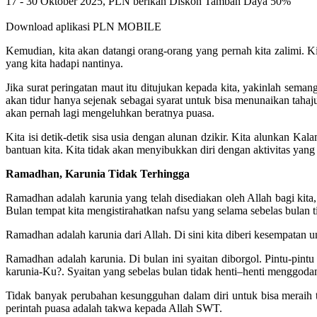
17 - 30 Oktober 2025, PLN berikan Diskon Tambah Daya 50%
Download aplikasi PLN MOBILE
Kemudian, kita akan datangi orang-orang yang pernah kita zalimi. K
yang kita hadapi nantinya.
Jika surat peringatan maut itu ditujukan kepada kita, yakinlah sema
akan tidur hanya sejenak sebagai syarat untuk bisa menunaikan tahaj
akan pernah lagi mengeluhkan beratnya puasa.
Kita isi detik-detik sisa usia dengan alunan dzikir. Kita alunkan K
bantuan kita. Kita tidak akan menyibukkan diri dengan aktivitas yang 
Ramadhan, Karunia Tidak Terhingga
Ramadhan adalah karunia yang telah disediakan oleh Allah bagi kita,
Bulan tempat kita mengistirahatkan nafsu yang selama sebelas bulan 
Ramadhan adalah karunia dari Allah. Di sini kita diberi kesempatan u
Ramadhan adalah karunia. Di bulan ini syaitan diborgol. Pintu-pint
karunia-Ku?. Syaitan yang sebelas bulan tidak henti–henti menggodam
Tidak banyak perubahan kesungguhan dalam diri untuk bisa meraih ti
perintah puasa adalah takwa kepada Allah SWT.