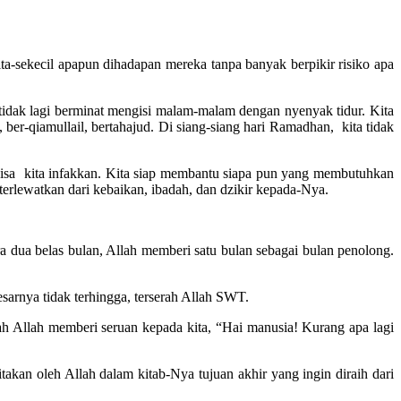
ta-sekecil apapun dihadapan mereka tanpa banyak berpikir risiko apa
a tidak lagi berminat mengisi malam-malam dengan nyenyak tidur. Kita
ber-qiamullail, bertahajud. Di siang-siang hari Ramadhan, kita tidak
ng bisa kita infakkan. Kita siap membantu siapa pun yang membutuhkan
 terlewatkan dari kebaikan, ibadah, dan dzikir kepada-Nya.
ra dua belas bulan, Allah memberi satu bulan sebagai bulan penolong.
esarnya tidak terhingga, terserah Allah SWT.
lah Allah memberi seruan kepada kita, “Hai manusia! Kurang apa lagi
akan oleh Allah dalam kitab-Nya tujuan akhir yang ingin diraih dari