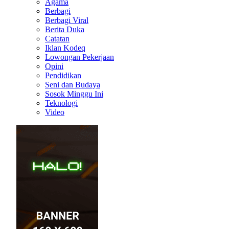
Agama
Berbagi
Berbagi Viral
Berita Duka
Catatan
Iklan Kodeq
Lowongan Pekerjaan
Opini
Pendidikan
Seni dan Budaya
Sosok Minggu Ini
Teknologi
Video