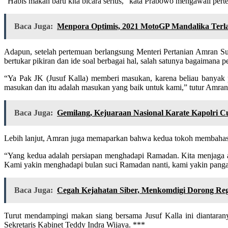
“Habis makan baru kita bicara serius,” kata Prabowo mengawali pert
Baca Juga:
Menpora Optimis, 2021 MotoGP Mandalika Terl
Adapun, setelah pertemuan berlangsung Menteri Pertanian Amran S
bertukar pikiran dan ide soal berbagai hal, salah satunya bagaimana
“Ya Pak JK (Jusuf Kalla) memberi masukan, karena beliau banyak
masukan dan itu adalah masukan yang baik untuk kami,” tutur Amra
Baca Juga:
Gemilang, Kejuaraan Nasional Karate Kapolri C
Lebih lanjut, Amran juga memaparkan bahwa kedua tokoh membahas s
“Yang kedua adalah persiapan menghadapi Ramadan. Kita menjaga aga
Kami yakin menghadapi bulan suci Ramadan nanti, kami yakin pangan r
Baca Juga:
Cegah Kejahatan Siber, Menkomdigi Dorong Reg
Turut mendampingi makan siang bersama Jusuf Kalla ini diantaran
Sekretaris Kabinet Teddy Indra Wijaya. ***