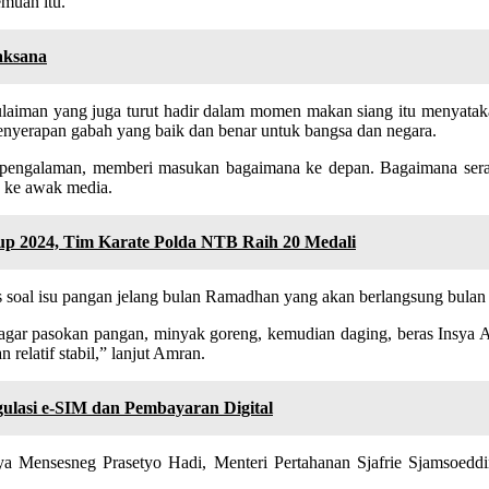
emuan itu.
aksana
ulaiman yang juga turut hadir dalam momen makan siang itu menyatak
 penyerapan gabah yang baik dan benar untuk bangsa dan negara.
 pengalaman, memberi masukan bagaimana ke depan. Bagaimana sera
n ke awak media.
up 2024, Tim Karate Polda NTB Raih 20 Medali
oal isu pangan jelang bulan Ramadhan yang akan berlangsung bulan d
r pasokan pangan, minyak goreng, kemudian daging, beras Insya Allah 
elatif stabil,” lanjut Amran.
ulasi e-SIM dan Pembayaran Digital
ya Mensesneg Prasetyo Hadi, Menteri Pertahanan Sjafrie Sjamsoeddi