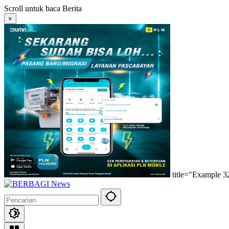
Langsung
Scroll untuk baca Berita
ke
×
konten
title="Example 3