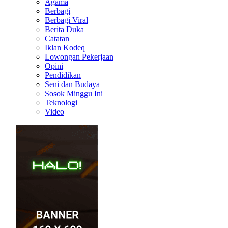
Agama
Berbagi
Berbagi Viral
Berita Duka
Catatan
Iklan Kodeq
Lowongan Pekerjaan
Opini
Pendidikan
Seni dan Budaya
Sosok Minggu Ini
Teknologi
Video