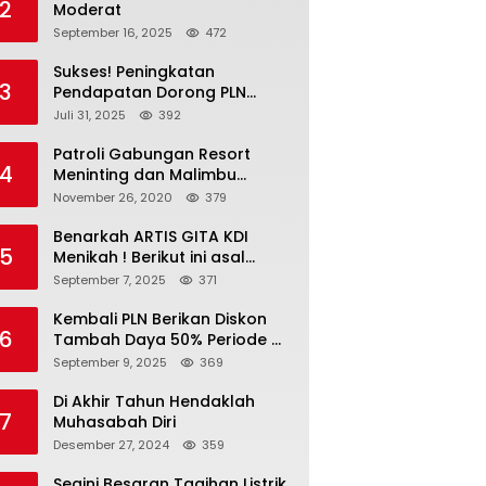
2
Moderat
September 16, 2025
472
Sukses! Peningkatan
3
Pendapatan Dorong PLN
Masuk Fortune Global 500
Juli 31, 2025
392
Patroli Gabungan Resort
4
Meninting dan Malimbu
Bersama TNI – POLRI
November 26, 2020
379
Benarkah ARTIS GITA KDI
5
Menikah ! Berikut ini asal
calon suaminya dan intip
September 7, 2025
371
undangannya
Kembali PLN Berikan Diskon
6
Tambah Daya 50% Periode 4-
17 September, Cek
September 9, 2025
369
Ketentuannya!
Di Akhir Tahun Hendaklah
7
Muhasabah Diri
Desember 27, 2024
359
Segini Besaran Tagihan Listrik