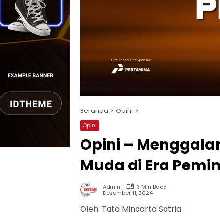
Beranda
Opini
Opini
Opini – Menggala
Muda di Era Pemi
Admin
3 Min Baca
Desember 11, 2024
Oleh: Tata Mindarta Satria