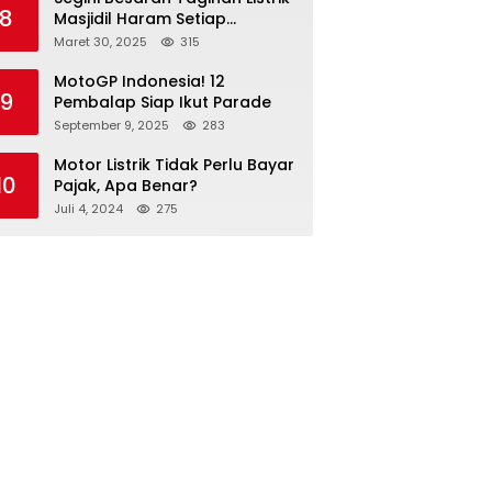
8
Masjidil Haram Setiap
Bulannya
Maret 30, 2025
315
MotoGP Indonesia! 12
9
Pembalap Siap Ikut Parade
September 9, 2025
283
Motor Listrik Tidak Perlu Bayar
10
Pajak, Apa Benar?
Juli 4, 2024
275