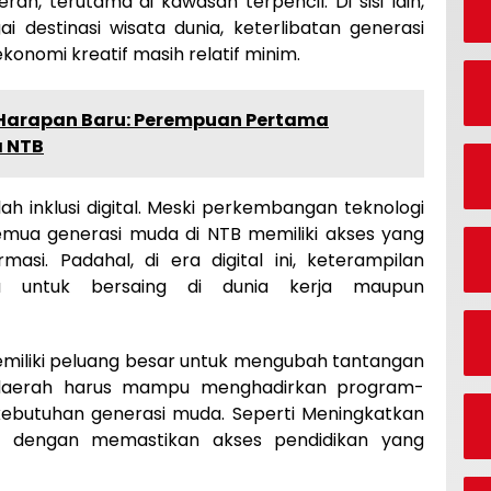
ah, terutama di kawasan terpencil. Di sisi lain,
i destinasi wisata dunia, keterlibatan generasi
onomi kreatif masih relatif minim.
 Harapan Baru: Perempuan Pertama
a NTB
lah inklusi digital. Meski perkembangan teknologi
emua generasi muda di NTB memiliki akses yang
asi. Padahal, di era digital ini, keterampilan
a untuk bersaing di dunia kerja maupun
miliki peluang besar untuk mengubah tantangan
h daerah harus mampu menghadirkan program-
ebutuhan generasi muda. Seperti Meningkatkan
han dengan memastikan akses pendidikan yang