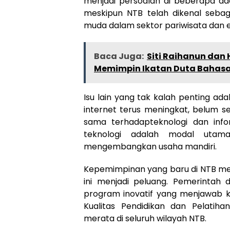
menjadi persoalan di beberapa daer
meskipun NTB telah dikenal sebaga
muda dalam sektor pariwisata dan ek
Baca Juga:
Siti Raihanun dan
Memimpin Ikatan Duta Bahas
Isu lain yang tak kalah penting ada
internet terus meningkat, belum s
sama terhadapteknologi dan inform
teknologi adalah modal utam
mengembangkan usaha mandiri.
Kepemimpinan yang baru di NTB me
ini menjadi peluang. Pemerinta
program inovatif yang menjawab k
Kualitas Pendidikan dan Pelati
merata di seluruh wilayah NTB.