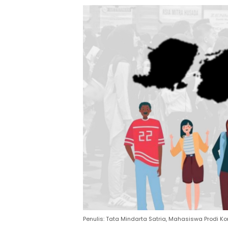
Penulis: Tata Mindarta Satria, Mahasiswa Prodi K