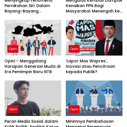
Menyingkap Fenomena
Mengulas Kembali Dampak
Pernikahan Siri: Dalam
Kenaikan PPN Bagi
Bayang-Bayang
Masyarakat Menengah ke
Keabsahan Agama dan
Bawah
Kerentanan Sosial
Opini
Opini
Opini – Menggalang
‘Lapor Mas Wapres’,
Harapan Generasi Muda di
Inovasi atau Pencitraan
Era Pemimpin Baru NTB
kepada Publik?
Opini
Opini
Peran Media Sosial dalam
Minimnya Pembahasan
Kritik Politik: Analisis Kasus
Mengenai Perempuan