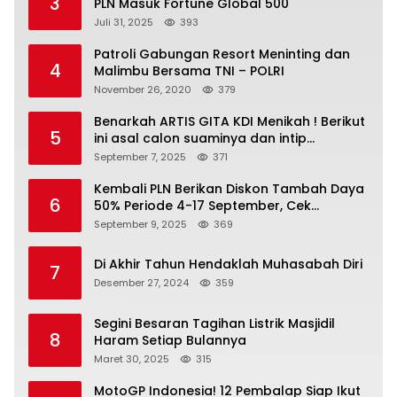
3
PLN Masuk Fortune Global 500
Juli 31, 2025
393
Patroli Gabungan Resort Meninting dan
4
Malimbu Bersama TNI – POLRI
November 26, 2020
379
Benarkah ARTIS GITA KDI Menikah ! Berikut
5
ini asal calon suaminya dan intip
undangannya
September 7, 2025
371
Kembali PLN Berikan Diskon Tambah Daya
6
50% Periode 4-17 September, Cek
Ketentuannya!
September 9, 2025
369
Di Akhir Tahun Hendaklah Muhasabah Diri
7
Desember 27, 2024
359
Segini Besaran Tagihan Listrik Masjidil
8
Haram Setiap Bulannya
Maret 30, 2025
315
MotoGP Indonesia! 12 Pembalap Siap Ikut