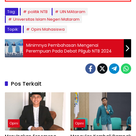
Tag:
politik NTB
UIN MAtaram
Universitas Islam Negeri Mataram
Topik:
Opini Mahasiswa
Minimnya Pembahasan Mengenai
Perempuan Pada Debat Pilgub NTB 2024
Pos Terkait
Opini
Opini