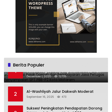
Berita Populer
Sosialisasi Pajak Daerah dan Pembayaran
1
Jasa Petugas Penyampaian SPT PBB-P2
Kota Mataram
Desember 1, 2020
12735
Al-Washliyah Jalur Dakwah Moderat
2
September 16, 2025
473
Sukses! Peningkatan Pendapatan Dorong