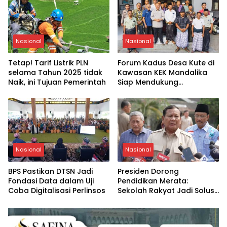
Wilayah NTB
Nasional
Nasional
Tetap! Tarif Listrik PLN
Forum Kadus Desa Kute di
selama Tahun 2025 tidak
Kawasan KEK Mandalika
Naik, ini Tujuan Pemerintah
Siap Mendukung
Perhelatan MotoGP
Mandalika 2025
Nasional
Nasional
BPS Pastikan DTSN Jadi
Presiden Dorong
Fondasi Data dalam Uji
Pendidikan Merata:
Coba Digitalisasi Perlinsos
Sekolah Rakyat Jadi Solusi
Nyata