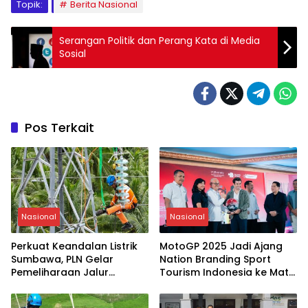
Topik:
Berita Nasional
Serangan Politik dan Perang Kata di Media
Sosial
Pos Terkait
Nasional
Nasional
Perkuat Keandalan Listrik
MotoGP 2025 Jadi Ajang
Sumbawa, PLN Gelar
Nation Branding Sport
Pemeliharaan Jalur
Tourism Indonesia ke Mata
Transmisi Utama
Dunia, Dorong
Pertumbuhan Ekonomi