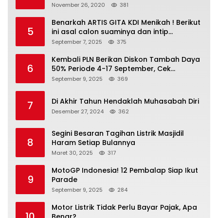
November 26, 2020
381
Benarkah ARTIS GITA KDI Menikah ! Berikut
5
ini asal calon suaminya dan intip
undangannya
September 7, 2025
375
Kembali PLN Berikan Diskon Tambah Daya
6
50% Periode 4-17 September, Cek
Ketentuannya!
September 9, 2025
369
Di Akhir Tahun Hendaklah Muhasabah Diri
7
Desember 27, 2024
362
Segini Besaran Tagihan Listrik Masjidil
8
Haram Setiap Bulannya
Maret 30, 2025
317
MotoGP Indonesia! 12 Pembalap Siap Ikut
9
Parade
September 9, 2025
284
Motor Listrik Tidak Perlu Bayar Pajak, Apa
10
Benar?