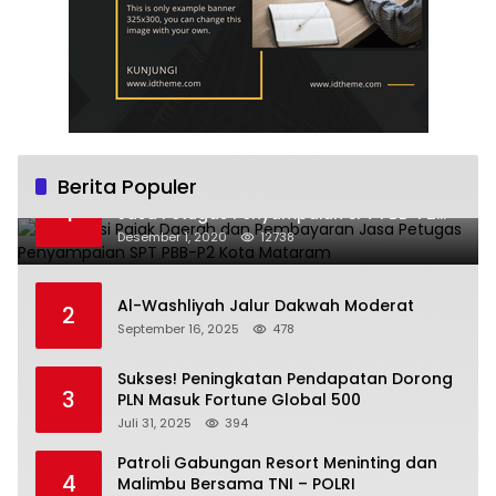
Berita Populer
Sosialisasi Pajak Daerah dan Pembayaran
1
Jasa Petugas Penyampaian SPT PBB-P2
Kota Mataram
Desember 1, 2020
12738
Al-Washliyah Jalur Dakwah Moderat
2
September 16, 2025
478
Sukses! Peningkatan Pendapatan Dorong
3
PLN Masuk Fortune Global 500
Juli 31, 2025
394
Patroli Gabungan Resort Meninting dan
4
Malimbu Bersama TNI – POLRI