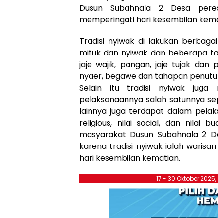
Dusun Subahnala 2 Desa peres
memperingati hari kesembilan kema
Tradisi nyiwak di lakukan berbaga
mituk dan nyiwak dan beberapa tah
jaje wajik, pangan, jaje tujak dan 
nyaer, begawe dan tahapan penutup 
Selain itu tradisi nyiwak juga
pelaksanaannya salah satunnya sepe
lainnya juga terdapat dalam pelaksan
religious, nilai social, dan nila
masyarakat Dusun Subahnala 2 De
karena tradisi nyiwak ialah warisa
hari kesembilan kematian.
17 - 30 Oktober 2025