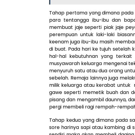
Tahap pertama yang dimana pada s
para tentangga ibu-ibu dan bap
membuat jaje seperti piak jaje peye
perempuan untuk laki-laki bias
keenam juga ibu-ibu masih memban
di buat. Pada hari ke tujuh setel
hal-hal kebutuhnan yang terkai
musyawarah keluarga mengenai tekn
menyuruh satu atau dua orang unt
sebelah. Remaja lainnya juga mela
milik keluarga atau kerabat untu
gawe seperti memetik buah dan 
pisang dan mengambil daunnya, dau
pergi membeli ragi rempah-rempa
Tahap kedua yang dimana pada saa
sore harinya sapi atau kambing di 
sendiri maka akan membeli daging 