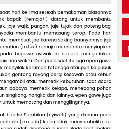
aat hari ke lima sete;ah pemakaman biasannya
ak-bapak (remaja/i) datang untuk membantu
k, jaje wajik, pangan, jaje tujak dan poteng,bagi
annyadia membantu memasang terop. Pada hari
tu membuat jae karena saking bannyannya jaje
ah kematian (mituk) remaja membantu menyiapkan
t pada begawe nyiwak ini seperti mengadakan
is dan waktu. Dan pada saat itu juga epen gawe
uk menyilak kerumah tetangga ataupun ke gubuk
kukan gontong royong pergi kesawah atau kebun
k mengambil atau memetik kebutuhan saat acara
daun papaya, memetik kelapa, menebang pohon
n singkong, nangka dan lainnya. epen gawe juga
h untuk memotong dan menggilingnnya.
t hari ke Sembilan (nyiwak) yang dimana pada
sembelih (jika ada) kalau tidak menyembelih sapi
yang sudah dipotong di jagal. Pada saat malam