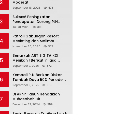
2
Moderat
September 16, 2025
473
Sukses! Peningkatan
3
Pendapatan Dorong PLN
Masuk Fortune Global 500
Juli 31, 2025
393
Patroli Gabungan Resort
4
Meninting dan Malimbu
Bersama TNI – POLRI
November 26, 2020
379
Benarkah ARTIS GITA KDI
5
Menikah ! Berikut ini asal
calon suaminya dan intip
September 7, 2025
372
undangannya
Kembali PLN Berikan Diskon
6
Tambah Daya 50% Periode 4-
17 September, Cek
September 9, 2025
369
Ketentuannya!
Di Akhir Tahun Hendaklah
7
Muhasabah Diri
Desember 27, 2024
359
Segini Besaran Tagihan Listrik