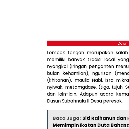
Downlo
Lombok tengah merupakan salah 
memiliki banyak tradisi local yan
nyongkol (iringan penganten menu
bulan kehamilan), ngurisan (men
(khitanan), maulid Nabi, isra mikr
nyiwak, metamgdase, (tiga, tujuh,
dan lain-lain. Adapun acara kema
Dusun Subahnala II Desa peresak.
Baca Juga:
Siti Raihanun dan
Memimpin Ikatan Duta Bahas