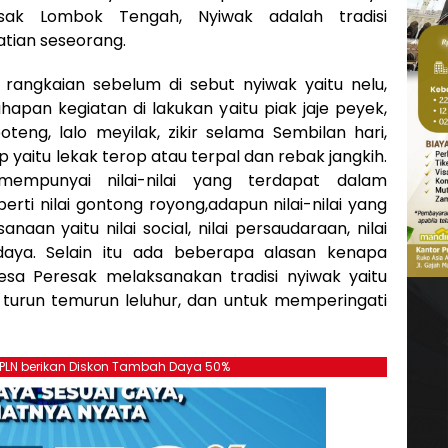
ak Lombok Tengah, Nyiwak adalah tradisi
tian seseorang.
i rangkaian sebelum di sebut nyiwak yaitu nelu,
apan kegiatan di lakukan yaitu piak jaje peyek,
poteng, lalo meyilak, zikir selama Sembilan hari,
yaitu lekak terop atau terpal dan rebak jangkih.
 mempunyai nilai-nilai yang terdapat dalam
rti nilai gontong royong,adapun nilai-nilai yang
aan yaitu nilai social, nilai persaudaraan, nilai
i budaya. Selain itu ada beberapa alasan kenapa
sa Peresak melaksanakan tradisi nyiwak yaitu
n turun temurun leluhur, dan untuk memperingati
, PLN berikan Diskon Tambah Daya 50%