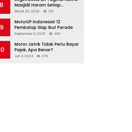
8
Masjidil Haram Setiap
Bulannya
Maret 30, 2025
315
MotoGP Indonesia! 12
9
Pembalap Siap Ikut Parade
September 9, 2025
283
Motor Listrik Tidak Perlu Bayar
10
Pajak, Apa Benar?
Juli 4, 2024
276