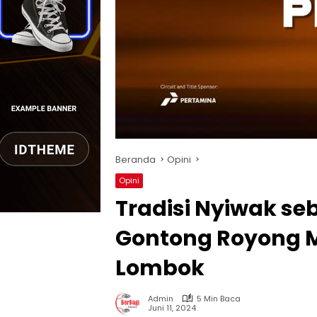
Beranda
Opini
Opini
Tradisi Nyiwak se
Gontong Royong 
Lombok
Admin
5 Min Baca
Juni 11, 2024