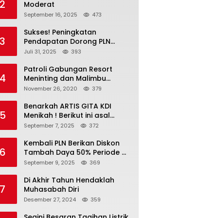
2
Moderat
September 16, 2025
473
Sukses! Peningkatan
3
Pendapatan Dorong PLN
Masuk Fortune Global 500
Juli 31, 2025
393
Patroli Gabungan Resort
4
Meninting dan Malimbu
Bersama TNI – POLRI
November 26, 2020
379
Benarkah ARTIS GITA KDI
5
Menikah ! Berikut ini asal
calon suaminya dan intip
September 7, 2025
372
undangannya
Kembali PLN Berikan Diskon
6
Tambah Daya 50% Periode 4-
17 September, Cek
September 9, 2025
369
Ketentuannya!
Di Akhir Tahun Hendaklah
7
Muhasabah Diri
Desember 27, 2024
359
Segini Besaran Tagihan Listrik