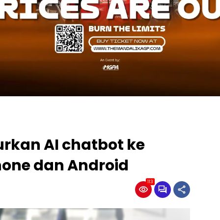
rkan AI chatbot ke
Phone dan Android
113