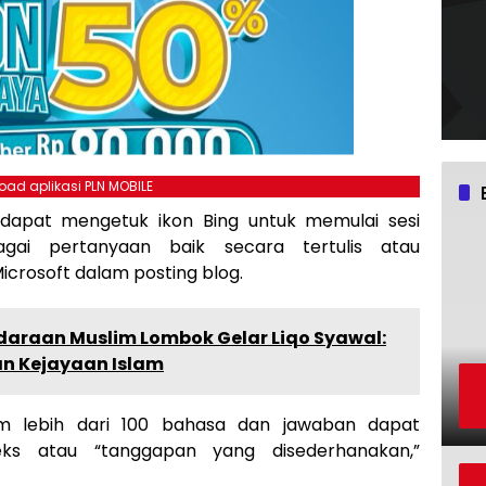
ad aplikasi PLN MOBILE
a dapat mengetuk ikon Bing untuk memulai sesi
gai pertanyaan baik secara tertulis atau
crosoft dalam posting blog.
araan Muslim Lombok Gelar Liqo Syawal:
n Kejayaan Islam
am lebih dari 100 bahasa dan jawaban dapat
eks atau “tanggapan yang disederhanakan,”