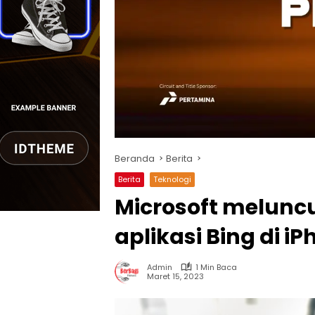
Beranda
Berita
Berita
Teknologi
Microsoft meluncu
aplikasi Bing di i
Admin
1 Min Baca
Maret 15, 2023