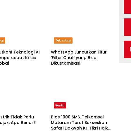
ogi
Teknologi
tkan! Teknologi AI
WhatsApp Luncurkan Fitur
mpercepat Krisis
‘Filter Chat’ yang Bisa
lobal
Dikustomisasi
Berita
strik Tidak Perlu
Blas 1000 SMS, Telkomsel
ajak, Apa Benar?
Mataram Turut Sukseskan
Safari Dakwah KH Fikri Haikal