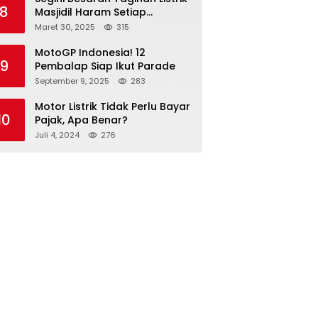
8
Masjidil Haram Setiap
Bulannya
Maret 30, 2025
315
MotoGP Indonesia! 12
9
Pembalap Siap Ikut Parade
September 9, 2025
283
Motor Listrik Tidak Perlu Bayar
10
Pajak, Apa Benar?
Juli 4, 2024
276