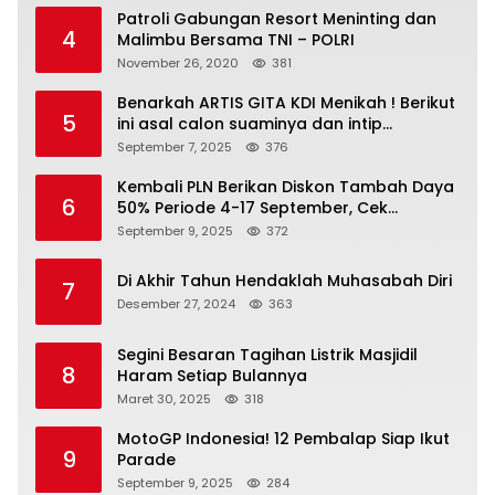
Patroli Gabungan Resort Meninting dan
4
Malimbu Bersama TNI – POLRI
November 26, 2020
381
Benarkah ARTIS GITA KDI Menikah ! Berikut
5
ini asal calon suaminya dan intip
undangannya
September 7, 2025
376
Kembali PLN Berikan Diskon Tambah Daya
6
50% Periode 4-17 September, Cek
Ketentuannya!
September 9, 2025
372
Di Akhir Tahun Hendaklah Muhasabah Diri
7
Desember 27, 2024
363
Segini Besaran Tagihan Listrik Masjidil
8
Haram Setiap Bulannya
Maret 30, 2025
318
MotoGP Indonesia! 12 Pembalap Siap Ikut
9
Parade
September 9, 2025
284