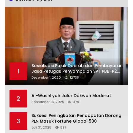
Sosialisasi Pajak Daerah dan Pembayaran
1
Jasa Petugas Penyampaian SPT PBB-P2
Kota Mataram
Desember 1, 2020
12738
Al-Washliyah Jalur Dakwah Moderat
2
September 16, 2025
478
Sukses! Peningkatan Pendapatan Dorong
3
PLN Masuk Fortune Global 500
Juli 31, 2025
397