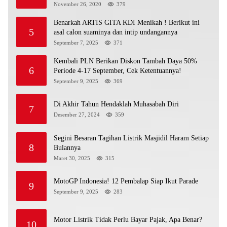
November 26, 2020
379
Benarkah ARTIS GITA KDI Menikah ! Berikut ini
5
asal calon suaminya dan intip undangannya
September 7, 2025
371
Kembali PLN Berikan Diskon Tambah Daya 50%
6
Periode 4-17 September, Cek Ketentuannya!
September 9, 2025
369
Di Akhir Tahun Hendaklah Muhasabah Diri
7
Desember 27, 2024
359
Segini Besaran Tagihan Listrik Masjidil Haram Setiap
8
Bulannya
Maret 30, 2025
315
MotoGP Indonesia! 12 Pembalap Siap Ikut Parade
9
September 9, 2025
283
Motor Listrik Tidak Perlu Bayar Pajak, Apa Benar?
10