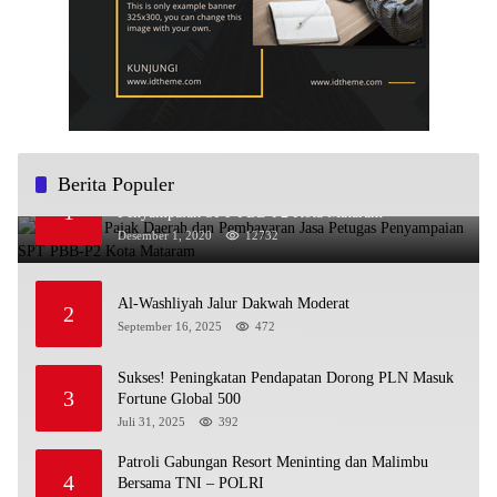
Berita Populer
Sosialisasi Pajak Daerah dan Pembayaran Jasa Petugas
1
Penyampaian SPT PBB-P2 Kota Mataram
Desember 1, 2020
12732
Al-Washliyah Jalur Dakwah Moderat
2
September 16, 2025
472
Sukses! Peningkatan Pendapatan Dorong PLN Masuk
3
Fortune Global 500
Juli 31, 2025
392
Patroli Gabungan Resort Meninting dan Malimbu
4
Bersama TNI – POLRI