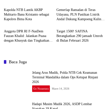
Rinjani 2026
Kapolda NTB Lantik AKBP
Gemerlap Ramadan di Teras
Mubiarto Banu Kristanto sebagai
Udayana, PLN Pastikan Listrik
Kapolres Bima Kota
Andal Dukung Kampoeng Kuliner
Go NTB
Go Nusantara
Ramadan Season 2
Anggota DPR RI F-NasDem
Target 1500! SAFINA
Fauzan Khalid: Jalankan Puasa
Berangkatkan 290 jamaah Umroh
dengan Khusyuk dan Tingkatkan
di Bulan Februari 2026
Ibadah di Bulan Suci
Baca Juga
Jelang Arus Mudik, Polda NTB Cek Keamanan
Terminal Mandalika dalam Ops Ketupat Rinjani
2026
Go Nusantara
Maret 14, 2026
Hadapi Musim Mudik 2026, ASDP Lembar
Siagakan 19 Kapal