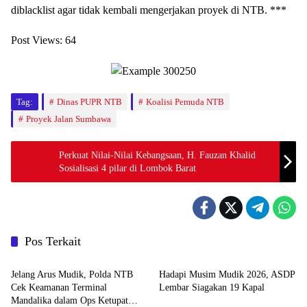
diblacklist agar tidak kembali mengerjakan proyek di NTB. ***
Post Views:
64
Tag:
Dinas PUPR NTB
Koalisi Pemuda NTB
Proyek Jalan Sumbawa
Perkuat Nilai-Nilai Kebangsaan, H. Fauzan Khalid
Sosialisasi 4 pilar di Lombok Barat
Pos Terkait
Go Nusantara
Go Nusantara
Jelang Arus Mudik, Polda NTB
Hadapi Musim Mudik 2026, ASDP
Cek Keamanan Terminal
Lembar Siagakan 19 Kapal
Mandalika dalam Ops Ketupat
Go Nusantara
Go Nusantara