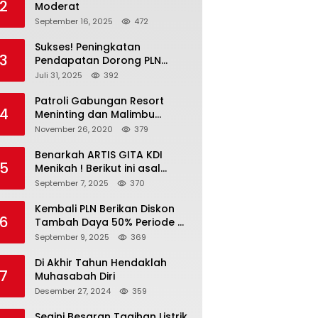
2
Moderat
September 16, 2025
472
Sukses! Peningkatan
3
Pendapatan Dorong PLN
Masuk Fortune Global 500
Juli 31, 2025
392
Patroli Gabungan Resort
4
Meninting dan Malimbu
Bersama TNI – POLRI
November 26, 2020
379
Benarkah ARTIS GITA KDI
5
Menikah ! Berikut ini asal
calon suaminya dan intip
September 7, 2025
370
undangannya
Kembali PLN Berikan Diskon
6
Tambah Daya 50% Periode 4-
17 September, Cek
September 9, 2025
369
Ketentuannya!
Di Akhir Tahun Hendaklah
7
Muhasabah Diri
Desember 27, 2024
359
Segini Besaran Tagihan Listrik