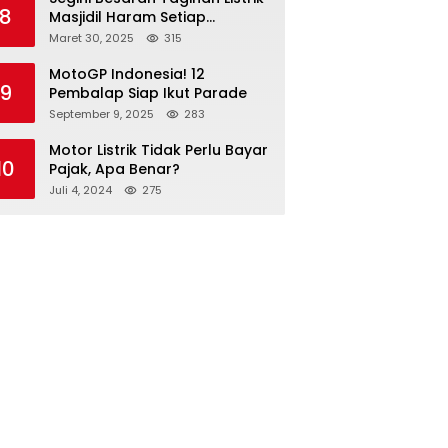
8
Masjidil Haram Setiap
Bulannya
Maret 30, 2025
315
MotoGP Indonesia! 12
9
Pembalap Siap Ikut Parade
September 9, 2025
283
Motor Listrik Tidak Perlu Bayar
10
Pajak, Apa Benar?
Juli 4, 2024
275