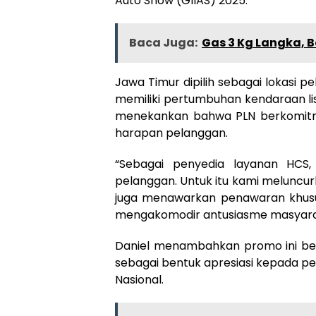
Auto Show (GIIAS) 2025.
Baca Juga:
Gas 3 Kg Langka, B
Jawa Timur dipilih sebagai lokasi p
memiliki pertumbuhan kendaraan listr
menekankan bahwa PLN berkomitm
harapan pelanggan.
“Sebagai penyedia layanan HCS
pelanggan. Untuk itu kami meluncurk
juga menawarkan penawaran khus
mengakomodir antusiasme masyarak
Daniel menambahkan promo ini berl
sebagai bentuk apresiasi kepada
Nasional.