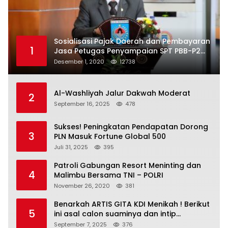
Sosialisasi Pajak Daerah dan Pembayaran
1
Jasa Petugas Penyampaian SPT PBB-P2
Kota Mataram
Desember 1, 2020
12738
Al-Washliyah Jalur Dakwah Moderat
2
September 16, 2025
478
Sukses! Peningkatan Pendapatan Dorong
3
PLN Masuk Fortune Global 500
Juli 31, 2025
395
Patroli Gabungan Resort Meninting dan
4
Malimbu Bersama TNI – POLRI
November 26, 2020
381
Benarkah ARTIS GITA KDI Menikah ! Berikut
5
ini asal calon suaminya dan intip
undangannya
September 7, 2025
376