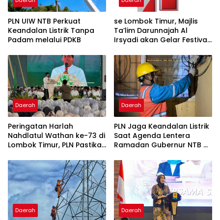
Daerah
Daerah
PLN UIW NTB Perkuat
se Lombok Timur, Majlis
Keandalan Listrik Tanpa
Ta’lim Darunnajah Al
Padam melalui PDKB
Irsyadi akan Gelar Festival
Hadrah Al-Habsyi
Daerah
Daerah
Peringatan Harlah
PLN Jaga Keandalan Listrik
Nahdlatul Wathan ke-73 di
Saat Agenda Lentera
Lombok Timur, PLN Pastikan
Ramadan Gubernur NTB di
Listrik Andal
Bima
Daerah
Daerah