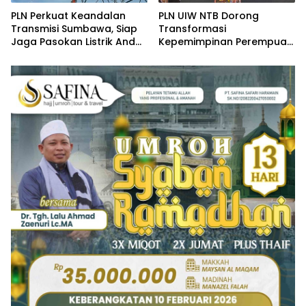
PLN Perkuat Keandalan
PLN UIW NTB Dorong
Transmisi Sumbawa, Siap
Transformasi
Jaga Pasokan Listrik Andal
Kepemimpinan Perempuan
Selama Ramadhan
Melalui Forum “Grow with
Grace”