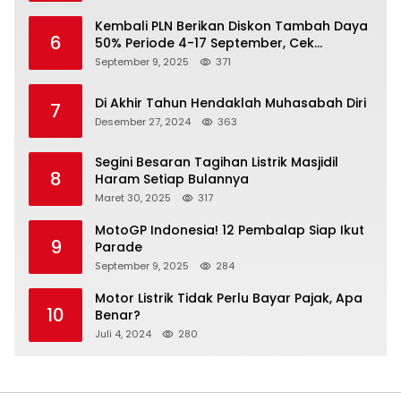
Kembali PLN Berikan Diskon Tambah Daya
6
50% Periode 4-17 September, Cek
Ketentuannya!
September 9, 2025
371
Di Akhir Tahun Hendaklah Muhasabah Diri
7
Desember 27, 2024
363
Segini Besaran Tagihan Listrik Masjidil
8
Haram Setiap Bulannya
Maret 30, 2025
317
MotoGP Indonesia! 12 Pembalap Siap Ikut
9
Parade
September 9, 2025
284
Motor Listrik Tidak Perlu Bayar Pajak, Apa
10
Benar?
Juli 4, 2024
280