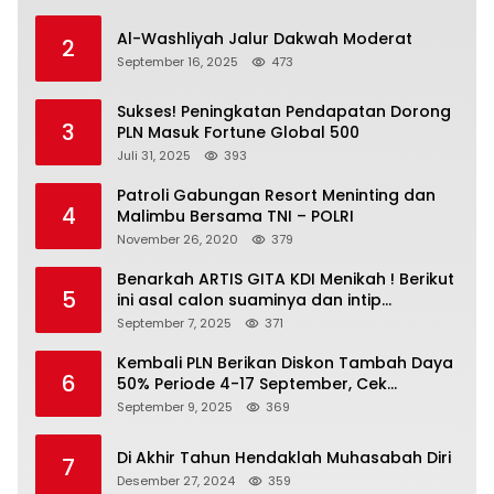
Al-Washliyah Jalur Dakwah Moderat
2
September 16, 2025
473
Sukses! Peningkatan Pendapatan Dorong
3
PLN Masuk Fortune Global 500
Juli 31, 2025
393
Patroli Gabungan Resort Meninting dan
4
Malimbu Bersama TNI – POLRI
November 26, 2020
379
Benarkah ARTIS GITA KDI Menikah ! Berikut
5
ini asal calon suaminya dan intip
undangannya
September 7, 2025
371
Kembali PLN Berikan Diskon Tambah Daya
6
50% Periode 4-17 September, Cek
Ketentuannya!
September 9, 2025
369
Di Akhir Tahun Hendaklah Muhasabah Diri
7
Desember 27, 2024
359