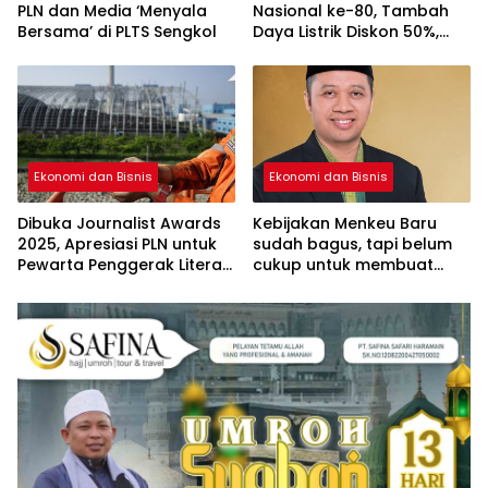
PLN dan Media ‘Menyala
Nasional ke-80, Tambah
Bersama’ di PLTS Sengkol
Daya Listrik Diskon 50%,
Catat Tanggal
Programnya!
Ekonomi dan Bisnis
Ekonomi dan Bisnis
Dibuka Journalist Awards
Kebijakan Menkeu Baru
2025, Apresiasi PLN untuk
sudah bagus, tapi belum
Pewarta Penggerak Literasi
cukup untuk membuat
Energi Nasional
ekonomi kita bergerak dan
jadi lebih baik !