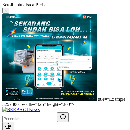
Langsung
Scroll untuk baca Berita
ke
×
konten
title="Example
325x300" width="325" height="300">