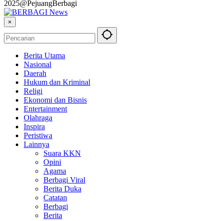
2025@PejuangBerbagi
×
Berita Utama
Nasional
Daerah
Hukum dan Kriminal
Religi
Ekonomi dan Bisnis
Entertainment
Olahraga
Inspira
Peristiwa
Lainnya
Suara KKN
Opini
Agama
Berbagi Viral
Berita Duka
Catatan
Berbagi
Berita