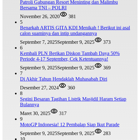
Patroli Gabungan Resort Meninting dan Malimbu
Bersama TNI – POLRI
November 26, 2020
381
5
Benarkah ARTIS GITA KDI Menikah ! Berikut ini asal
calon suaminya dan intip undangannya
September 7, 2025
September 9, 2025
373
6
Kembali PLN Berikan Diskon Tambah Daya 50%
Periode 4-17 September, Cek Ketentuannya!
September 9, 2025
September 9, 2025
369
7
Di Akhir Tahun Hendaklah Muhasabah Diri
Desember 27, 2024
360
8
Segini Besaran Tagihan Listrik Masjidil Haram Setiap
Bulannya
Maret 30, 2025
317
9
MotoGP Indonesia! 12 Pembalap Siap Ikut Parade
September 9, 2025
September 9, 2025
283
10