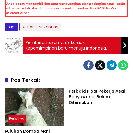
Tag:
Banjir Sukabumi
Pemberantasan virus korupsi:
kepemimpinan baru menuju Indonesia
bersih
Pos Terkait
Perbaiki Pipa! Pekerja Asal
Banyuwangi Belum
Ditemukan
Peristiwa
Puluhan Domba Mati