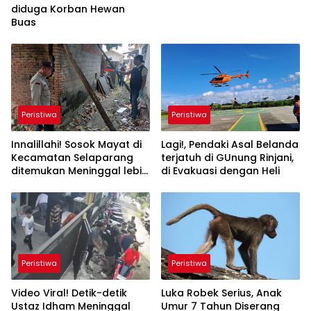
diduga Korban Hewan
Buas
Peristiwa
Peristiwa
Innalillahi! Sosok Mayat di
Lagi!, Pendaki Asal Belanda
Kecamatan Selaparang
terjatuh di GUnung Rinjani,
ditemukan Meninggal lebih
di Evakuasi dengan Heli
1 Hari
Peristiwa
Peristiwa
Video Viral! Detik-detik
Luka Robek Serius, Anak
Ustaz Idham Meninggal
Umur 7 Tahun Diserang