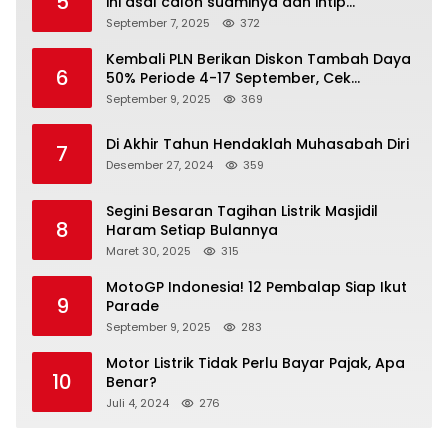
5
ini asal calon suaminya dan intip
undangannya
September 7, 2025
372
Kembali PLN Berikan Diskon Tambah Daya
6
50% Periode 4-17 September, Cek
Ketentuannya!
September 9, 2025
369
Di Akhir Tahun Hendaklah Muhasabah Diri
7
Desember 27, 2024
359
Segini Besaran Tagihan Listrik Masjidil
8
Haram Setiap Bulannya
Maret 30, 2025
315
MotoGP Indonesia! 12 Pembalap Siap Ikut
9
Parade
September 9, 2025
283
Motor Listrik Tidak Perlu Bayar Pajak, Apa
10
Benar?
Juli 4, 2024
276