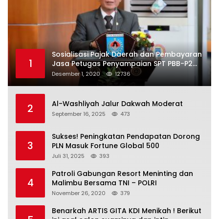
Sosialisasi Pajak Daerah dan Pembayaran
1
Jasa Petugas Penyampaian SPT PBB-P2
Kota Mataram
Desember 1, 2020
12736
Al-Washliyah Jalur Dakwah Moderat
2
September 16, 2025
473
Sukses! Peningkatan Pendapatan Dorong
3
PLN Masuk Fortune Global 500
Juli 31, 2025
393
Patroli Gabungan Resort Meninting dan
4
Malimbu Bersama TNI – POLRI
November 26, 2020
379
Benarkah ARTIS GITA KDI Menikah ! Berikut