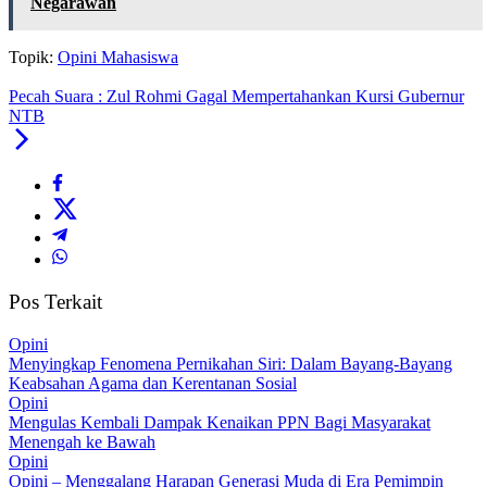
Negarawan
Topik:
Opini Mahasiswa
Pecah Suara : Zul Rohmi Gagal Mempertahankan Kursi Gubernur
NTB
Pos Terkait
Opini
Menyingkap Fenomena Pernikahan Siri: Dalam Bayang-Bayang
Keabsahan Agama dan Kerentanan Sosial
Opini
Mengulas Kembali Dampak Kenaikan PPN Bagi Masyarakat
Menengah ke Bawah
Opini
Opini – Menggalang Harapan Generasi Muda di Era Pemimpin