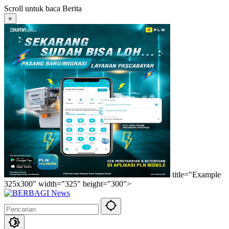
Langsung
Scroll untuk baca Berita
ke
×
konten
title="Example
325x300" width="325" height="300">