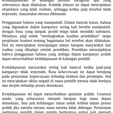
kesalahpahaman di kalangan pemilih mengenai apa yang
sebenarnya akan dilakukan. Ketidak jelasan ini dapat menciptakan
ekspektasi yang tidak realistis, sehingga ketika janji tersebut tidak
terpenuhi, masyarakat merasa dikhianati.
Penggunaan bahasa yang manipulatif
.
Dalam banyak kasus, bahasa
yang digunakan dalam kampanye sering kali bersifat manipulatif,
dengan frasa yang tampak positif tetapi tidak memiliki substansi.
Misalnya, janji untuk “meningkatkan kualitas pendidikan” tanpa
penjelasan konkret tentang bagaimana hal tersebut akan dilakukan.
Hal ini menciptakan kesenjangan antara harapan masyarakat dan
realitas yang dihadapi setelah pemilihan. Penelitian menunjukkan
bahwa penggunaan bahasa yang ambigu dalam kampanye politik
dapat menyebabkan ketidakpuasan di kalangan pemilih.
Ketidakpuasan masyarakat sering kali muncul ketika janji-janji
kampanye tidak terpenuhi. Rasa kekecewaan ini dapat berujung
pada penurunan kepercayaan terhadap institusi dan pemimpin. Hal
ini menciptakan siklus negatif di mana pemilih merasa tidak berdaya
dan skeptis terhadap proses demokrasi.
Ketidakpuasan ini dapat menyebabkan apatisme politik. Generasi
muda, yang seharusnya menjadi harapan bagi masa depan
demokrasi, bisa jadi kehilangan minat untuk terlibat dalam proses
politik jika mereka merasa suara mereka tidak didengar. Penurunan
partisipasi pemilih dalam pemilu berikutnya sering kali menjadi