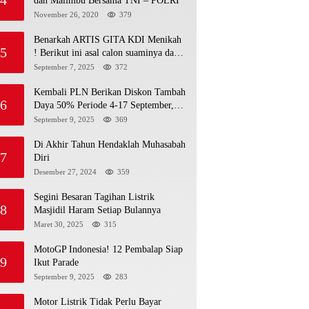
dan Malimbu Bersama TNI – POLRI
November 26, 2020
379
Benarkah ARTIS GITA KDI Menikah
5
! Berikut ini asal calon suaminya dan
intip undangannya
September 7, 2025
372
Kembali PLN Berikan Diskon Tambah
6
Daya 50% Periode 4-17 September,
Cek Ketentuannya!
September 9, 2025
369
Di Akhir Tahun Hendaklah Muhasabah
7
Diri
Desember 27, 2024
359
Segini Besaran Tagihan Listrik
8
Masjidil Haram Setiap Bulannya
Maret 30, 2025
315
MotoGP Indonesia! 12 Pembalap Siap
9
Ikut Parade
September 9, 2025
283
Motor Listrik Tidak Perlu Bayar