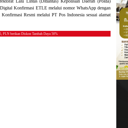
irektorat Lalu Lintas (Ditlantas) Kepolisian Daerah (Polda)
g Digital Konfirmasi ETLE melalui nomor WhatsApp dengan
Konfirmasi Resmi melalui PT Pos Indonesia sesuai alamat
25, PLN berikan Diskon Tambah Daya 50%