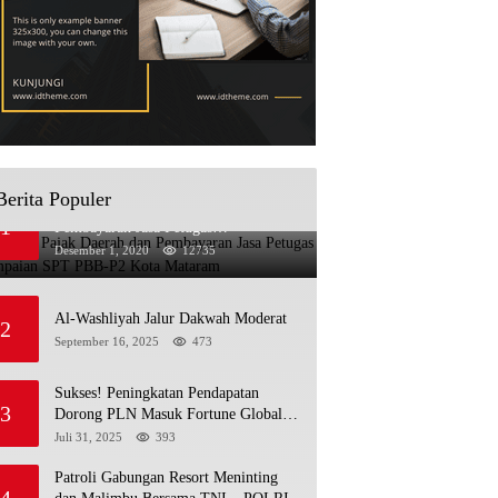
Berita Populer
Sosialisasi Pajak Daerah dan
1
Pembayaran Jasa Petugas
Penyampaian SPT PBB-P2 Kota
Desember 1, 2020
12735
Mataram
Al-Washliyah Jalur Dakwah Moderat
2
September 16, 2025
473
Sukses! Peningkatan Pendapatan
3
Dorong PLN Masuk Fortune Global
500
Juli 31, 2025
393
Patroli Gabungan Resort Meninting
4