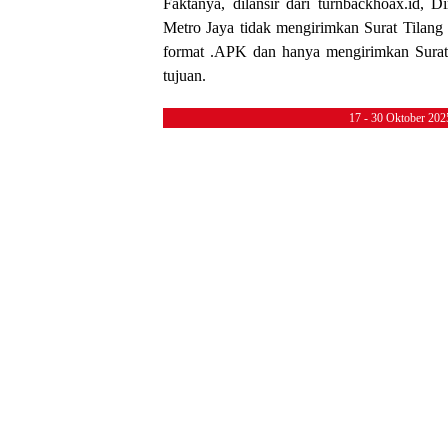
Faktanya, dilansir dari turnbackhoax.id, D
Metro Jaya tidak mengirimkan Surat Tilan
format .APK dan hanya mengirimkan Surat 
tujuan.
17 - 30 Oktober 20