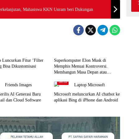
Berkelanjutan, Mahasiswa KKN Unram beri Dukungan
gi
Teknologi
Luncurkan Fitur ‘Filter
Superkomputer Elon Musk di
g Bisa Dikustomisasi
Memphis Menuai Kontroversi.
Membangun Masa Depan atau
Mengorbankan Lingkungan?
Berita
rilis AI Generasi Baru
Microsoft meluncurkan AI chatbot ke
ail dan Cloud Software
aplikasi Bing di iPhone dan Android