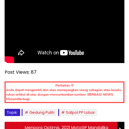
Post Views:
87
Topik:
Gedung Putih
Satpol PP Lobar
Menpora Optimis, 2021 MotoGP Mandalika