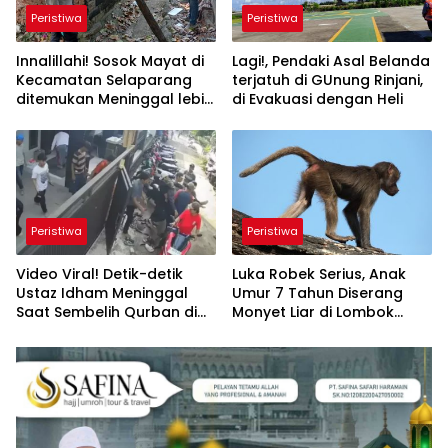
Peristiwa
Peristiwa
Innalillahi! Sosok Mayat di
Lagi!, Pendaki Asal Belanda
Kecamatan Selaparang
terjatuh di GUnung Rinjani,
ditemukan Meninggal lebih
di Evakuasi dengan Heli
1 Hari
Peristiwa
Peristiwa
Video Viral! Detik-detik
Luka Robek Serius, Anak
Ustaz Idham Meninggal
Umur 7 Tahun Diserang
Saat Sembelih Qurban di
Monyet Liar di Lombok
Bogor
Barat