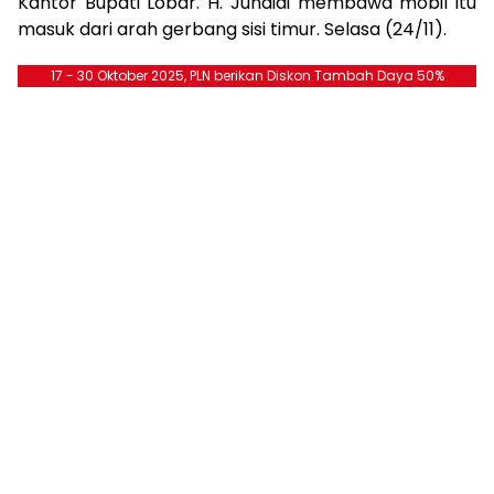
Kantor Bupati Lobar. H. Junaidi membawa mobil itu
masuk dari arah gerbang sisi timur. Selasa (24/11).
17 - 30 Oktober 2025, PLN berikan Diskon Tambah Daya 50%