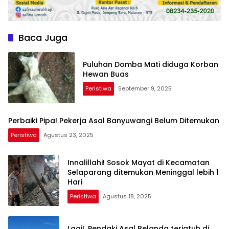
Baca Juga
Puluhan Domba Mati diduga Korban
Hewan Buas
Peristiwa
September 9, 2025
Perbaiki Pipa! Pekerja Asal Banyuwangi Belum Ditemukan
Peristiwa
Agustus 23, 2025
Innalillahi! Sosok Mayat di Kecamatan
Selaparang ditemukan Meninggal lebih 1
Hari
Peristiwa
Agustus 18, 2025
Lagi!, Pendaki Asal Belanda terjatuh di