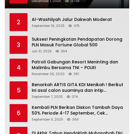
Kota Mataram
Desember 1, 2020
12738
Al-Washliyah Jalur Dakwah Moderat
2
September 16, 2025
475
Sukses! Peningkatan Pendapatan Dorong
3
PLN Masuk Fortune Global 500
Juli 31, 2025
394
Patroli Gabungan Resort Meninting dan
4
Malimbu Bersama TNI – POLRI
November 26, 2020
381
Benarkah ARTIS GITA KDI Menikah ! Berikut
5
ini asal calon suaminya dan intip
undangannya
September 7, 2025
374
Kembali PLN Berikan Diskon Tambah Daya
6
50% Periode 4-17 September, Cek
Ketentuannya!
September 9, 2025
369
Di Akhir Tahun Hendaklah Muhasabah Diri