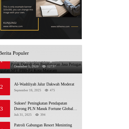
Berita Populer
Sosialisasi Pajak Daerah dan
1
Pembayaran Jasa Petugas
Penyampaian SPT PBB-P2 Kota
Desember 1, 2020
12737
Mataram
Al-Washliyah Jalur Dakwah Moderat
2
September 16, 2025
475
Sukses! Peningkatan Pendapatan
3
Dorong PLN Masuk Fortune Global
500
Juli 31, 2025
394
Patroli Gabungan Resort Meninting