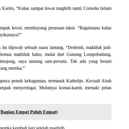
ah Karim, “Kalau sampai lewat maghrib nanti Cornelia belum
nampak kecut, membayang perasaan takut. “Bagaimana kalau
nyikannya?”
s itu dijawab sebuah suara lantang. “Dedemit, makhluk jadi-
a. Semua makhluk halus, mulai dari Gunung Lompobattang,
imojong, saya tantang satu-persatu. Tak ada yang berani
rang mereka.”
apnya penuh kekaguman, termasuk Kathelijn. Kecuali Abah
ampak menyeringai. Mulutnya komat-kamit, memaki pelan
(Bagian Empat Puluh Empat)
mereka kembali lagi setelah maghrib.