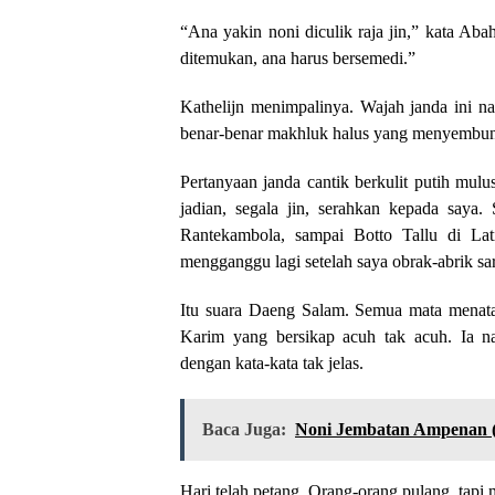
“Ana yakin noni diculik raja jin,” kata Ab
ditemukan, ana harus bersemedi.”
Kathelijn menimpalinya. Wajah janda ini 
benar-benar makhluk halus yang menyembu
Pertanyaan janda cantik berkulit putih mulu
jadian, segala jin, serahkan kepada say
Rantekambola, sampai Botto Tallu di Lat
mengganggu lagi setelah saya obrak-abrik sa
Itu suara Daeng Salam. Semua mata menat
Karim yang bersikap acuh tak acuh. Ia n
dengan kata-kata tak jelas.
Baca Juga:
Noni Jembatan Ampenan 
Hari telah petang. Orang-orang pulang, tapi 