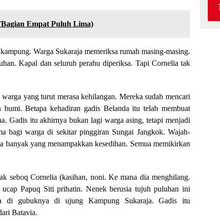
(Bagian Empat Puluh Lima)
uh kampung. Warga Sukaraja memeriksa rumah masing-masing.
han. Kapal dan seluruh perahu diperiksa. Tapi Cornelia tak
i warga yang turut merasa kehilangan. Mereka sudah mencari
an bumi. Betapa kehadiran gadis Belanda itu telah membuat
. Gadis itu akhirnya bukan lagi warga asing, tetapi menjadi
ama bagi warga di sekitar pinggiran Sungai Jangkok. Wajah-
da banyak yang menampakkan kesedihan. Semua memikirkan
 sak seboq Cornelia (kasihan, noni. Ke mana dia menghilang.
cap Papuq Siti prihatin. Nenek berusia tujuh puluhan ini
lia di gubuknya di ujung Kampung Sukaraja. Gadis itu
ari Batavia.