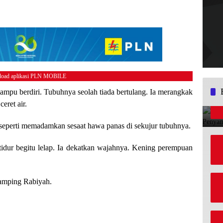
oad aplikasi PLN MOBILE
mampu berdiri. Tubuhnya seolah tiada bertulang. Ia merangkak
eret air.
asa seperti memadamkan sesaat hawa panas di sekujur tubuhnya.
tidur begitu lelap. Ia dekatkan wajahnya. Kening perempuan
samping Rabiyah.