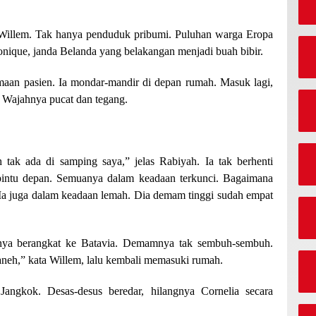
Willem. Tak hanya penduduk pribumi. Puluhan warga Eropa
nique, janda Belanda yang belakangan menjadi buah bibir.
imaan pasien. Ia mondar-mandir di depan rumah. Masuk lagi,
. Wajahnya pucat dan tegang.
h tak ada di samping saya,” jelas Rabiyah. Ia tak berhenti
pintu depan. Semuanya dalam keadaan terkunci. Bagaimana
Ia juga dalam keadaan lemah. Dia demam tinggi sudah empat
nya berangkat ke Batavia. Demamnya tak sembuh-sembuh.
aneh,” kata Willem, lalu kembali memasuki rumah.
angkok. Desas-desus beredar, hilangnya Cornelia secara