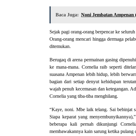
Baca Juga:
Noni Jembatan Ampenan 
Sejak pagi orang-orang berpencar ke selur
Orang-orang mencari hingga dermaga pelabu
ditemukan.
Berugaq di arena permainan gasing dipenuh
ke mana-mana. Cornelia raib seperti ditel
suasana Ampenan lebih hidup, lebih berwarna
bagian dari setiap denyut kehidupan terut
wajah penuh kecemasan dan ketegangan. A
Cornelia yang tiba-tiba menghilang.
“Kaye, noni. Mbe laik telang. Sai bebinjat
Siapa keparat yang menyembunyikannya),” u
beberapa kali pernah dikunjungi Corne
membawakannya kain sarung ketika pulang d