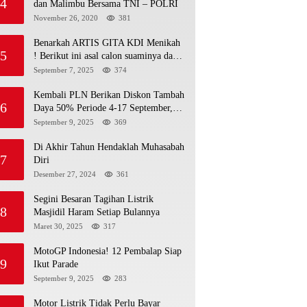
4
dan Malimbu Bersama TNI – POLRI
November 26, 2020
381
Benarkah ARTIS GITA KDI Menikah
5
! Berikut ini asal calon suaminya dan
intip undangannya
September 7, 2025
374
Kembali PLN Berikan Diskon Tambah
6
Daya 50% Periode 4-17 September,
Cek Ketentuannya!
September 9, 2025
369
Di Akhir Tahun Hendaklah Muhasabah
7
Diri
Desember 27, 2024
361
Segini Besaran Tagihan Listrik
8
Masjidil Haram Setiap Bulannya
Maret 30, 2025
317
MotoGP Indonesia! 12 Pembalap Siap
9
Ikut Parade
September 9, 2025
283
Motor Listrik Tidak Perlu Bayar