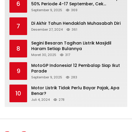
6
50% Periode 4-17 September, Cek
Ketentuannya!
September 9, 2025
369
Di Akhir Tahun Hendaklah Muhasabah Diri
7
Desember 27, 2024
361
Segini Besaran Tagihan Listrik Masjidil
8
Haram Setiap Bulannya
Maret 30, 2025
317
MotoGP Indonesia! 12 Pembalap Siap Ikut
9
Parade
September 9, 2025
283
Motor Listrik Tidak Perlu Bayar Pajak, Apa
10
Benar?
Juli 4, 2024
278