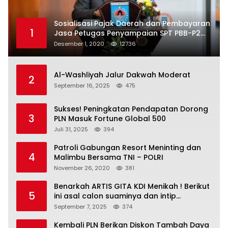
Sosialisasi Pajak Daerah dan Pembayaran
1
Jasa Petugas Penyampaian SPT PBB-P2
Kota Mataram
Desember 1, 2020
12736
Al-Washliyah Jalur Dakwah Moderat
2
September 16, 2025
475
Sukses! Peningkatan Pendapatan Dorong
3
PLN Masuk Fortune Global 500
Juli 31, 2025
394
Patroli Gabungan Resort Meninting dan
4
Malimbu Bersama TNI – POLRI
November 26, 2020
381
Benarkah ARTIS GITA KDI Menikah ! Berikut
5
ini asal calon suaminya dan intip
undangannya
September 7, 2025
374
Kembali PLN Berikan Diskon Tambah Daya