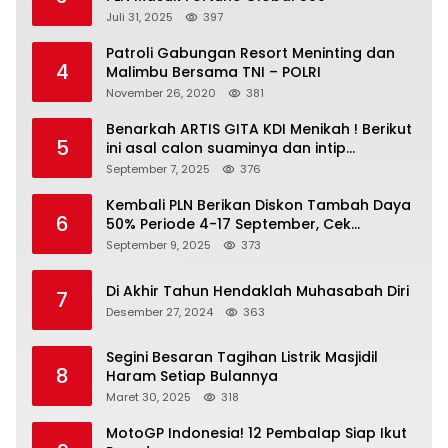
Juli 31, 2025
397
Patroli Gabungan Resort Meninting dan
4
Malimbu Bersama TNI – POLRI
November 26, 2020
381
Benarkah ARTIS GITA KDI Menikah ! Berikut
5
ini asal calon suaminya dan intip
undangannya
September 7, 2025
376
Kembali PLN Berikan Diskon Tambah Daya
6
50% Periode 4-17 September, Cek
Ketentuannya!
September 9, 2025
373
Di Akhir Tahun Hendaklah Muhasabah Diri
7
Desember 27, 2024
363
Segini Besaran Tagihan Listrik Masjidil
8
Haram Setiap Bulannya
Maret 30, 2025
318
MotoGP Indonesia! 12 Pembalap Siap Ikut