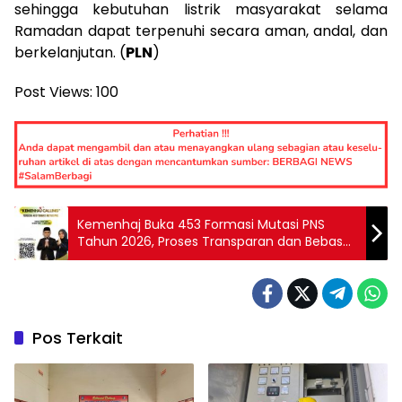
sehingga kebutuhan listrik masyarakat selama
Ramadan dapat terpenuhi secara aman, andal, dan
berkelanjutan. (
PLN
)
Post Views:
100
Kemenhaj Buka 453 Formasi Mutasi PNS
Tahun 2026, Proses Transparan dan Bebas
dari KKN
Pos Terkait