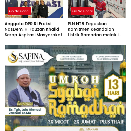
Go Nasional
Go Nasional
Anggota DPR RI Fraksi
PLN NTB Tegaskan
NasDem, H. Fauzan Khalid
Komitmen Keandalan
Serap Aspirasi Masyarakat
Listrik Ramadan melalui
Pemeliharaan Preventif