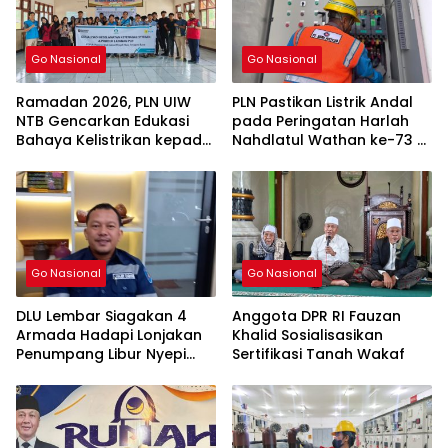
Go Nasional
Go Nasional
Ramadan 2026, PLN UIW
PLN Pastikan Listrik Andal
NTB Gencarkan Edukasi
pada Peringatan Harlah
Bahaya Kelistrikan kepada
Nahdlatul Wathan ke-73 di
Masyarakat dan Pelajar
Lombok Timur
Go Nasional
Go Nasional
DLU Lembar Siagakan 4
Anggota DPR RI Fauzan
Armada Hadapi Lonjakan
Khalid Sosialisasikan
Penumpang Libur Nyepi
Sertifikasi Tanah Wakaf
dan Mudik Lebaran 2026