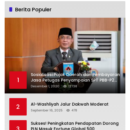
Berita Populer
Sosialisasi Pajak Daerah dan Pembayaran
1
Jasa Petugas Penyampaian SPT PBB-P2
Kota Mataram
Desember 1, 2020
12738
Al-Washliyah Jalur Dakwah Moderat
2
September 16, 2025
478
Sukses! Peningkatan Pendapatan Dorong
3
PLN Masuk Fortune Global 500