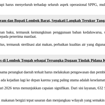
api harus menyeluruh terhadap seluruh aspek operasional SPPG, mula
am dan Bupati Lombok Barat, Sepakati Langkah Terukur Tang
han baku, termasuk kemungkinan penggunaan bahan kedaluwarsa, ser
kepada penerima manfaat.
rius, termasuk sterilisasi alat makan, perbaikan kualitas air yang dig
 di Lombok Tengah sebagai Tersangka Dugaan Tindak Pidana K
ama perangkat daerah terkait harus melakukan pengawasan dan pembina
ada kejadian lagi ke depan karena yang paling utama adalah keselamat
 2026 terus menunjukkan capaian signifikan. Dari sisi layanan, 632
 makanan bergizi tepat sasaran dan menjangkau wilayah yang semakin 