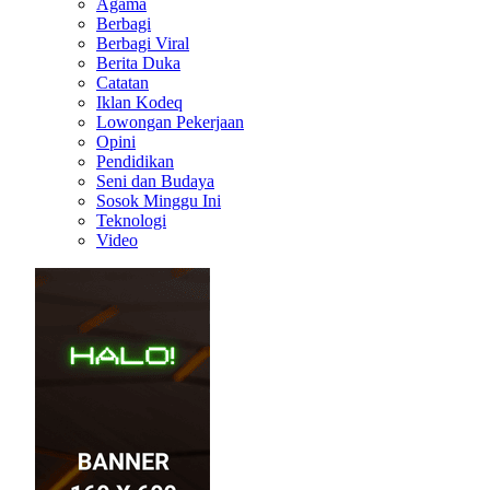
Agama
Berbagi
Berbagi Viral
Berita Duka
Catatan
Iklan Kodeq
Lowongan Pekerjaan
Opini
Pendidikan
Seni dan Budaya
Sosok Minggu Ini
Teknologi
Video