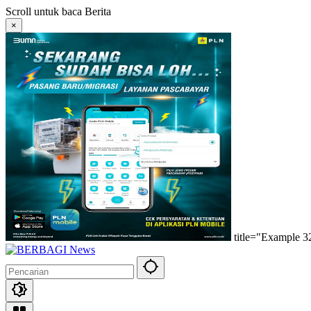
Langsung
Scroll untuk baca Berita
ke
×
konten
title="Example 3