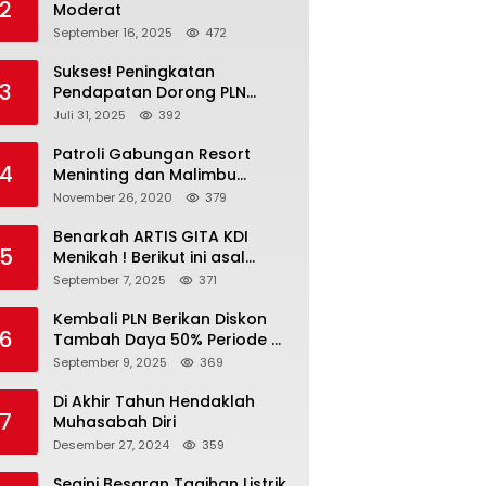
2
Moderat
September 16, 2025
472
Sukses! Peningkatan
3
Pendapatan Dorong PLN
Masuk Fortune Global 500
Juli 31, 2025
392
Patroli Gabungan Resort
4
Meninting dan Malimbu
Bersama TNI – POLRI
November 26, 2020
379
Benarkah ARTIS GITA KDI
5
Menikah ! Berikut ini asal
calon suaminya dan intip
September 7, 2025
371
undangannya
Kembali PLN Berikan Diskon
6
Tambah Daya 50% Periode 4-
17 September, Cek
September 9, 2025
369
Ketentuannya!
Di Akhir Tahun Hendaklah
7
Muhasabah Diri
Desember 27, 2024
359
Segini Besaran Tagihan Listrik