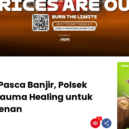
asca Banjir, Polsek
rauma Healing untuk
penan
90