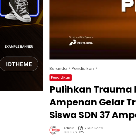
Beranda
Pendidikan
Pendidikan
Pulihkan Trauma P
Ampenan Gelar T
Siswa SDN 37 Am
Admin
2 Min Baca
Juli 16, 2025