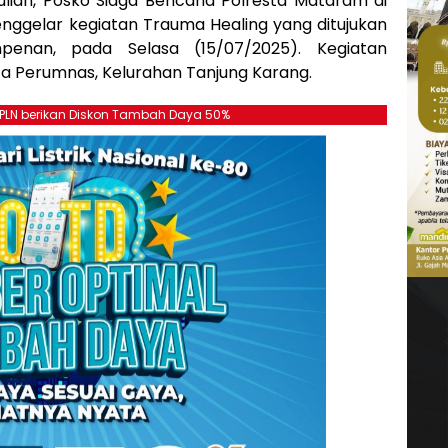
lian, Posko Siaga Bencana Polresta Mataram di
ggelar kegiatan Trauma Healing yang ditujukan
enan, pada Selasa (15/07/2025). Kegiatan
za Perumnas, Kelurahan Tanjung Karang.
, PLN berikan Diskon Tambah Daya 50%