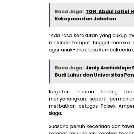
Baca Juga:
TGH. Abdul Latief 
Kekayaan dan Jabatan
“Ada rasa ketakutan yang cukup me
melanda tempat tinggal mereka. M
agar anak-anak bisa kembali ceria da
Baca Juga:
Jimly Asshiddiqie
Budi Luhur dan Universitas Pan
Kegiatan trauma healing ter
menyenangkan, seperti permainan 
melibatkan petugas Polsek Ampen
siaga.
Suasana penuh keceriaan dan tawa 
sempat murung kini kembali terse