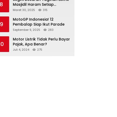
8
Masjidil Haram Setiap
Bulannya
Maret 30, 2025
315
MotoGP Indonesia! 12
9
Pembalap Siap Ikut Parade
September 9, 2025
283
Motor Listrik Tidak Perlu Bayar
10
Pajak, Apa Benar?
Juli 4, 2024
275