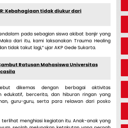
HR: Kebahagiaan tidak diukur dari
ndalam pada sebagian siswa akibat banjir yang
aka dari itu, kami laksanakan Trauma Healing
n tidak takut lagi,” ujar AKP Gede Sukarta.
 Sambut Ratusan Mahasiswa Universitas
casila
sebut dikemas dengan berbagai aktivitas
edukatif, bercerita, dan hiburan ringan yang
an, guru-guru, serta para relawan dari posko
terlihat menghiasi kegiatan itu. Anak-anak yang
nyum, seolah melupakan ketakutan yang pernah