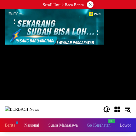
Langsung
×
Scroll Untuk Baca Berita
ke
konten
title="Example
Berita
Nasional
Suara Mahasiswa
Go Kesehatan
Lowongan
325x300" width="325" height="300">