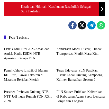
Kisah dan Hikmah: Kezuhudan Rasulullah Sebagai
Suri Tauladan
Pos Terkait
Berita Utama
Berita Utama
Listrik Idul Fitri 2026 Aman dan
Kendaraan Mobil Listrik, Dinda:
Andal, Kadis ESDM NTB
Transportasi Mudik Masa Kini
Apresiasi Kinerja PLN
Berita Utama
Berita Utama
Penuh Cahaya Listrik di Malam
Teras Udayana, PLN Pastikan
Idul Fitri, Pawai Takbiran di
Listrik Andal Dukung Kampoeng
Mataram Berjalan Meriah
Kuliner Ramadhan Season 2
Berita Utama
Berita Utama
Presiden Prabowo Dukung NTB–
PLN Sukses Pulihkan Kelistrikan
NTT Jadi Tuan Rumah PON XXII
di Kabupaten Agam Pasca Bencana
2028
Banjir dan Longsor