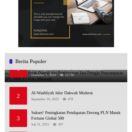
Berita Populer
Sosialisasi Pajak Daerah dan Pembayaran Jasa Petugas
1
Penyampaian SPT PBB-P2 Kota Mataram
Desember 1, 2020
12738
Al-Washliyah Jalur Dakwah Moderat
2
September 16, 2025
478
Sukses! Peningkatan Pendapatan Dorong PLN Masuk
3
Fortune Global 500
Juli 31, 2025
397