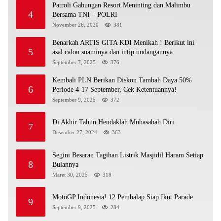
Patroli Gabungan Resort Meninting dan Malimbu
4
Bersama TNI – POLRI
November 26, 2020
381
Benarkah ARTIS GITA KDI Menikah ! Berikut ini
5
asal calon suaminya dan intip undangannya
September 7, 2025
376
Kembali PLN Berikan Diskon Tambah Daya 50%
6
Periode 4-17 September, Cek Ketentuannya!
September 9, 2025
372
Di Akhir Tahun Hendaklah Muhasabah Diri
7
Desember 27, 2024
363
Segini Besaran Tagihan Listrik Masjidil Haram Setiap
8
Bulannya
Maret 30, 2025
318
MotoGP Indonesia! 12 Pembalap Siap Ikut Parade
9
September 9, 2025
284