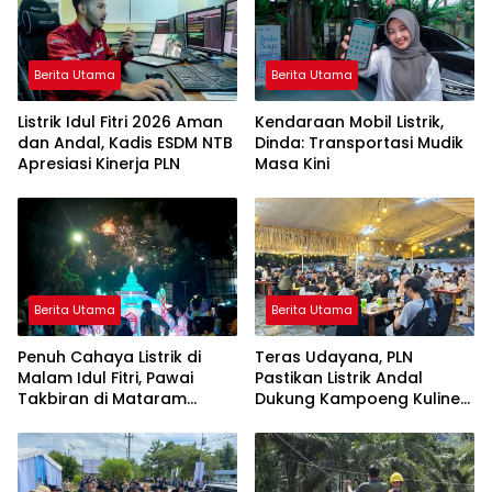
Berita Utama
Berita Utama
Listrik Idul Fitri 2026 Aman
Kendaraan Mobil Listrik,
dan Andal, Kadis ESDM NTB
Dinda: Transportasi Mudik
Apresiasi Kinerja PLN
Masa Kini
Berita Utama
Berita Utama
Penuh Cahaya Listrik di
Teras Udayana, PLN
Malam Idul Fitri, Pawai
Pastikan Listrik Andal
Takbiran di Mataram
Dukung Kampoeng Kuliner
Berjalan Meriah
Ramadhan Season 2