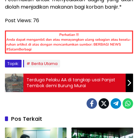
diolah menjadikan makanan bagi korban banjir.*
Post Views:
76
Topik:
Berita Utama
Terduga Pelaku AA di tangkap usai Panjat
Tembok demi Burung Murai
Pos Terkait