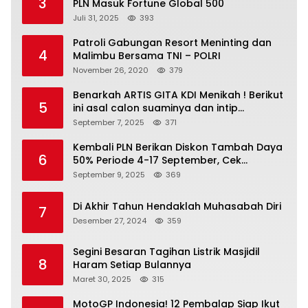
3
PLN Masuk Fortune Global 500
Juli 31, 2025
393
Patroli Gabungan Resort Meninting dan
4
Malimbu Bersama TNI – POLRI
November 26, 2020
379
Benarkah ARTIS GITA KDI Menikah ! Berikut
5
ini asal calon suaminya dan intip
undangannya
September 7, 2025
371
Kembali PLN Berikan Diskon Tambah Daya
6
50% Periode 4-17 September, Cek
Ketentuannya!
September 9, 2025
369
Di Akhir Tahun Hendaklah Muhasabah Diri
7
Desember 27, 2024
359
Segini Besaran Tagihan Listrik Masjidil
8
Haram Setiap Bulannya
Maret 30, 2025
315
MotoGP Indonesia! 12 Pembalap Siap Ikut