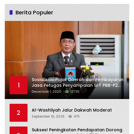
Berita Populer
Sosialisasi Pajak Daerah dan Pembayaran
1
Jasa Petugas Penyampaian SPT PBB-P2
Kota Mataram
Desember 1, 2020
12735
Al-Washliyah Jalur Dakwah Moderat
2
September 16, 2025
473
Sukses! Peningkatan Pendapatan Dorong