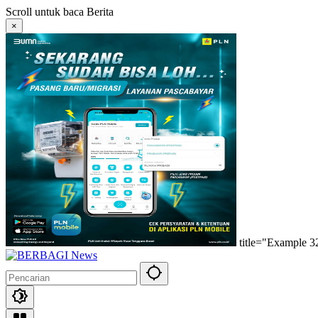
Langsung
Scroll untuk baca Berita
ke
×
konten
title="Example 3