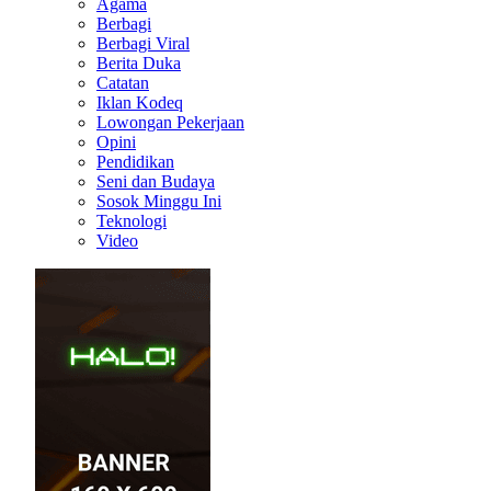
Agama
Berbagi
Berbagi Viral
Berita Duka
Catatan
Iklan Kodeq
Lowongan Pekerjaan
Opini
Pendidikan
Seni dan Budaya
Sosok Minggu Ini
Teknologi
Video