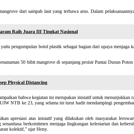
 mangrove dari sampah laut yang terbawa arus. Dalam pelaksanaanny
am Raih Juara III Tingkat Nasional
 yaitu pengumpulan botol plastik sebagai bagian dari upaya menjaga k
a penanaman 50 bibit mangrove di sepanjang pesisir Pantai Dusun Pot
ep Physical Distancing
ikan bahwa kegiatan ini merupakan inisiatif untuk menunjukkan rasa
 UIW NTB ke 23, yang selama ini turut hadir mendampingi pengemba
apresiasi atas inisiatif yang dilakukan oleh masyarakat Jerowar
nantiasa berkomitmen menjaga lingkungan kelestarian dan kebersihan
aran kolektif,” ujar Heny.