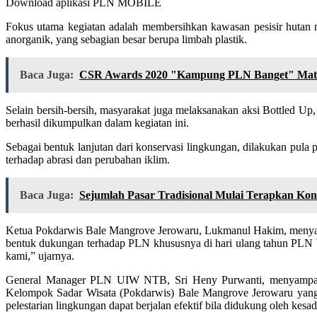
Download aplikasi PLN MOBILE
Fokus utama kegiatan adalah membersihkan kawasan pesisir hutan
anorganik, yang sebagian besar berupa limbah plastik.
Baca Juga:
CSR Awards 2020 "Kampung PLN Banget" Matar
Selain bersih-bersih, masyarakat juga melaksanakan aksi Bottled Up,
berhasil dikumpulkan dalam kegiatan ini.
Sebagai bentuk lanjutan dari konservasi lingkungan, dilakukan pul
terhadap abrasi dan perubahan iklim.
Baca Juga:
Sejumlah Pasar Tradisional Mulai Terapkan Kons
Ketua Pokdarwis Bale Mangrove Jerowaru, Lukmanul Hakim, menyampa
bentuk dukungan terhadap PLN khususnya di hari ulang tahun PLN
kami,” ujarnya.
General Manager PLN UIW NTB, Sri Heny Purwanti, menyampaikan 
Kelompok Sadar Wisata (Pokdarwis) Bale Mangrove Jerowaru yang se
pelestarian lingkungan dapat berjalan efektif bila didukung oleh kesad