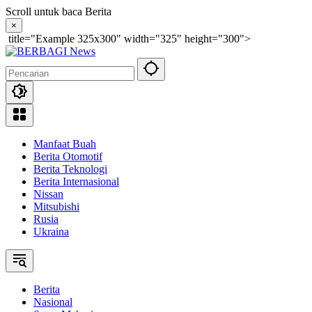
Langsung
Scroll untuk baca Berita
ke
×
konten
title="Example 325x300" width="325" height="300">
Manfaat Buah
Berita Otomotif
Berita Teknologi
Berita Internasional
Nissan
Mitsubishi
Rusia
Ukraina
Berita
Nasional