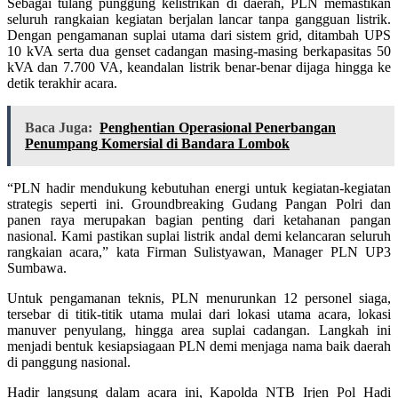
Sebagai tulang punggung kelistrikan di daerah, PLN memastikan
seluruh rangkaian kegiatan berjalan lancar tanpa gangguan listrik.
Dengan pengamanan suplai utama dari sistem grid, ditambah UPS
10 kVA serta dua genset cadangan masing-masing berkapasitas 50
kVA dan 7.700 VA, keandalan listrik benar-benar dijaga hingga ke
detik terakhir acara.
Baca Juga:
Penghentian Operasional Penerbangan
Penumpang Komersial di Bandara Lombok
“PLN hadir mendukung kebutuhan energi untuk kegiatan-kegiatan
strategis seperti ini. Groundbreaking Gudang Pangan Polri dan
panen raya merupakan bagian penting dari ketahanan pangan
nasional. Kami pastikan suplai listrik andal demi kelancaran seluruh
rangkaian acara,” kata Firman Sulistyawan, Manager PLN UP3
Sumbawa.
Untuk pengamanan teknis, PLN menurunkan 12 personel siaga,
tersebar di titik-titik utama mulai dari lokasi utama acara, lokasi
manuver penyulang, hingga area suplai cadangan. Langkah ini
menjadi bentuk kesiapsiagaan PLN demi menjaga nama baik daerah
di panggung nasional.
Hadir langsung dalam acara ini, Kapolda NTB Irjen Pol Hadi