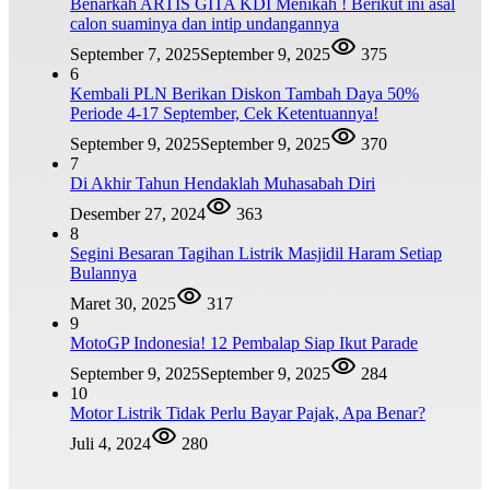
Benarkah ARTIS GITA KDI Menikah ! Berikut ini asal
calon suaminya dan intip undangannya
September 7, 2025
September 9, 2025
375
6
Kembali PLN Berikan Diskon Tambah Daya 50%
Periode 4-17 September, Cek Ketentuannya!
September 9, 2025
September 9, 2025
370
7
Di Akhir Tahun Hendaklah Muhasabah Diri
Desember 27, 2024
363
8
Segini Besaran Tagihan Listrik Masjidil Haram Setiap
Bulannya
Maret 30, 2025
317
9
MotoGP Indonesia! 12 Pembalap Siap Ikut Parade
September 9, 2025
September 9, 2025
284
10
Motor Listrik Tidak Perlu Bayar Pajak, Apa Benar?
Juli 4, 2024
280