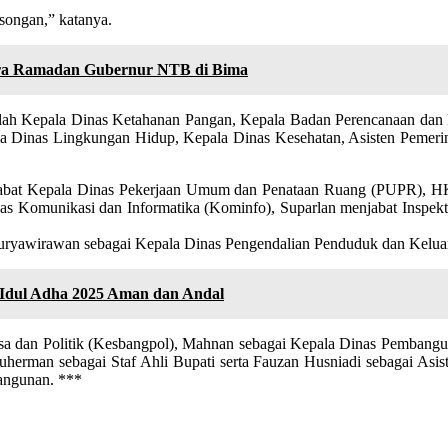
osongan,” katanya.
era Ramadan Gubernur NTB di Bima
alah Kepala Dinas Ketahanan Pangan, Kepala Badan Perencanaan dan 
la Dinas Lingkungan Hidup, Kepala Dinas Kesehatan, Asisten Pemeri
enjabat Kepala Dinas Pekerjaan Umum dan Penataan Ruang (PUPR), H
as Komunikasi dan Informatika (Kominfo), Suparlan menjabat Inspekt
f Suryawirawan sebagai Kepala Dinas Pengendalian Penduduk dan Ke
 Idul Adha 2025 Aman dan Andal
sa dan Politik (Kesbangpol), Mahnan sebagai Kepala Dinas Pembang
man sebagai Staf Ahli Bupati serta Fauzan Husniadi sebagai Asisten
angunan. ***