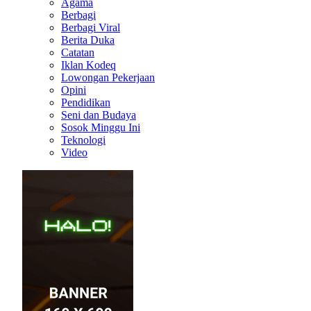
Agama
Berbagi
Berbagi Viral
Berita Duka
Catatan
Iklan Kodeq
Lowongan Pekerjaan
Opini
Pendidikan
Seni dan Budaya
Sosok Minggu Ini
Teknologi
Video