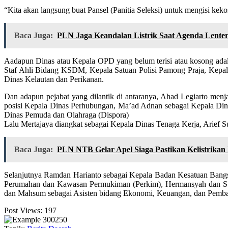
“Kita akan langsung buat Pansel (Panitia Seleksi) untuk mengisi kek
Baca Juga:
PLN Jaga Keandalan Listrik Saat Agenda Lent
Aadapun Dinas atau Kepala OPD yang belum terisi atau kosong ad
Staf Ahli Bidang KSDM, Kepala Satuan Polisi Pamong Praja, Kepa
Dinas Kelautan dan Perikanan.
Dan adapun pejabat yang dilantik di antaranya, Ahad Legiarto m
posisi Kepala Dinas Perhubungan, Ma’ad Adnan sebagai Kepala Din
Dinas Pemuda dan Olahraga (Dispora)
Lalu Mertajaya diangkat sebagai Kepala Dinas Tenaga Kerja, Arie
Baca Juga:
PLN NTB Gelar Apel Siaga Pastikan Kelistrikan
Selanjutnya Ramdan Harianto sebagai Kepala Badan Kesatuan Bang
Perumahan dan Kawasan Permukiman (Perkim), Hermansyah dan Suher
dan Mahsum sebagai Asisten bidang Ekonomi, Keuangan, dan Pemb
Post Views:
197