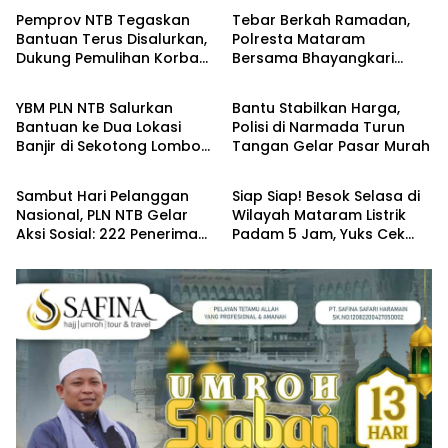
Pemprov NTB Tegaskan
Tebar Berkah Ramadan,
Bantuan Terus Disalurkan,
Polresta Mataram
Dukung Pemulihan Korban
Bersama Bhayangkari
Berbagi
Berbagi
Kebakaran Sumbawa
Bagikan Takjil untuk
Masyarakat
YBM PLN NTB Salurkan
Bantu Stabilkan Harga,
Bantuan ke Dua Lokasi
Polisi di Narmada Turun
Banjir di Sekotong Lombok
Tangan Gelar Pasar Murah
Berbagi
Berbagi
Barat
Sambut Hari Pelanggan
Siap Siap! Besok Selasa di
Nasional, PLN NTB Gelar
Wilayah Mataram Listrik
Aksi Sosial: 222 Penerima
Padam 5 Jam, Yuks Cek
Manfaat
Lokasinya