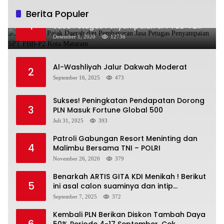
Berita Populer
Sosialisasi Pajak Daerah dan Pembayaran
1
Jasa Petugas Penyampaian SPT PBB-P2
Kota Mataram
Desember 1, 2020
12736
Al-Washliyah Jalur Dakwah Moderat
2
September 16, 2025
473
Sukses! Peningkatan Pendapatan Dorong
3
PLN Masuk Fortune Global 500
Juli 31, 2025
393
Patroli Gabungan Resort Meninting dan
4
Malimbu Bersama TNI – POLRI
November 26, 2020
379
Benarkah ARTIS GITA KDI Menikah ! Berikut
5
ini asal calon suaminya dan intip
undangannya
September 7, 2025
372
Kembali PLN Berikan Diskon Tambah Daya
6
50% Periode 4-17 September, Cek