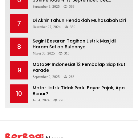
Ketentuannya!
September 9, 2025
369
Di Akhir Tahun Hendaklah Muhasabah Diri
7
Desember 27, 2024
359
Segini Besaran Tagihan Listrik Masjidil
8
Haram Setiap Bulannya
Maret 30, 2025
315
MotoGP Indonesia! 12 Pembalap Siap Ikut
9
Parade
September 9, 2025
283
Motor Listrik Tidak Perlu Bayar Pajak, Apa
10
Benar?
Juli 4, 2024
276