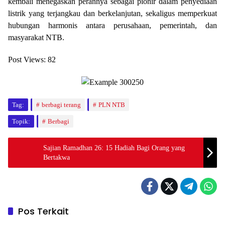
kembali menegaskan perannya sebagai pionir dalam penyediaan
listrik yang terjangkau dan berkelanjutan, sekaligus memperkuat
hubungan harmonis antara perusahaan, pemerintah, dan
masyarakat NTB.
Post Views:
82
Tag:
berbagi terang
PLN NTB
Topik:
Berbagi
Sajian Ramadhan 26: 15 Hadiah Bagi Orang yang
Bertakwa
Pos Terkait
Berbagi
Berbagi