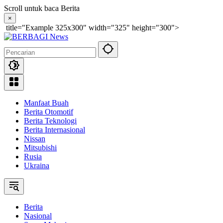
Langsung
Scroll untuk baca Berita
ke
×
konten
title="Example 325x300" width="325" height="300">
Manfaat Buah
Berita Otomotif
Berita Teknologi
Berita Internasional
Nissan
Mitsubishi
Rusia
Ukraina
Berita
Nasional