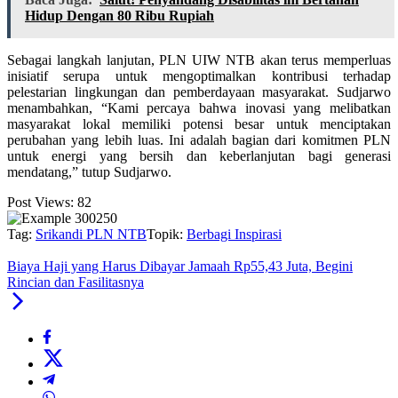
Hidup Dengan 80 Ribu Rupiah
Sebagai langkah lanjutan, PLN UIW NTB akan terus memperluas
inisiatif serupa untuk mengoptimalkan kontribusi terhadap
pelestarian lingkungan dan pemberdayaan masyarakat. Sudjarwo
menambahkan, “Kami percaya bahwa inovasi yang melibatkan
masyarakat lokal memiliki potensi besar untuk menciptakan
perubahan yang lebih luas. Ini adalah bagian dari komitmen PLN
untuk energi yang bersih dan keberlanjutan bagi generasi
mendatang,” tutup Sudjarwo.
Post Views:
82
Tag:
Srikandi PLN NTB
Topik:
Berbagi Inspirasi
Biaya Haji yang Harus Dibayar Jamaah Rp55,43 Juta, Begini
Rincian dan Fasilitasnya