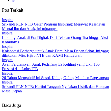
Pos Terkait
Inspira
Srikandi PLN NTB Gelar Program Inspiring: Merawat Kesehatan
Mental Ibu dan Anak, ini tujuannya
Inspira
Lindungi Anak di Era Digital, Dari Teladan Orang Tua hingga Aksi
Komunitas
Inspira
Kolaborasi Berharga untuk Anak Demi Masa Depan Sehat, Ini yang
dilakukan Miss Hijab NTB dan KAMI Handycraft
Inspira
Avan Ferdiansyah: Anak Pedagang Es Keliling yang Ukir 100
Prestasi dan Lolos ITB
Inspira
26 Tahun Mengabdi! Ini Sosok Kaling Gubug Mamben Pagesangan
Inspira
Srikandi PLN NTB: Kartini Tangguh Nyalakan Listrik dan Harapan
Masa Depan
Baca Juga