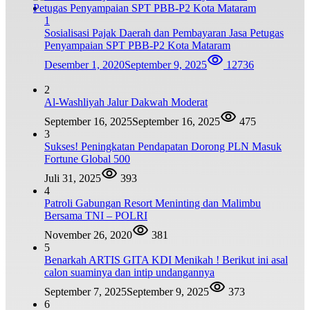
1
Sosialisasi Pajak Daerah dan Pembayaran Jasa Petugas
Penyampaian SPT PBB-P2 Kota Mataram
Desember 1, 2020
September 9, 2025
12736
2
Al-Washliyah Jalur Dakwah Moderat
September 16, 2025
September 16, 2025
475
3
Sukses! Peningkatan Pendapatan Dorong PLN Masuk
Fortune Global 500
Juli 31, 2025
393
4
Patroli Gabungan Resort Meninting dan Malimbu
Bersama TNI – POLRI
November 26, 2020
381
5
Benarkah ARTIS GITA KDI Menikah ! Berikut ini asal
calon suaminya dan intip undangannya
September 7, 2025
September 9, 2025
373
6