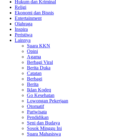
Hukum dan Kriminal
Religi
Ekonomi dan Bisnis
Entertainment
Olahraga
Inspira
Peristiwa
Lainnya
Suara KKN
Opini
Agama
Berbagi Viral
Berita Duka
Catatan
Berbagi
Berita
Iklan Kodeq
Go Kesehatan
Lowongan Pekerjaan
Otomatif
Pariwisata
Pendidikan
Seni dan Budaya
Sosok Minggu Ini
Suara Mahasiswa