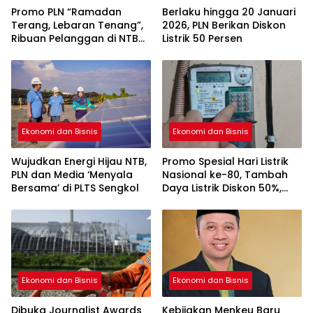
Promo PLN “Ramadan
Berlaku hingga 20 Januari
Terang, Lebaran Tenang”,
2026, PLN Berikan Diskon
Ribuan Pelanggan di NTB
Listrik 50 Persen
Manfaatkan Diskon
Tambah Daya
Ekonomi dan Bisnis
Ekonomi dan Bisnis
Wujudkan Energi Hijau NTB,
Promo Spesial Hari Listrik
PLN dan Media ‘Menyala
Nasional ke-80, Tambah
Bersama’ di PLTS Sengkol
Daya Listrik Diskon 50%,
Catat Tanggal
Programnya!
Ekonomi dan Bisnis
Ekonomi dan Bisnis
Dibuka Journalist Awards
Kebijakan Menkeu Baru