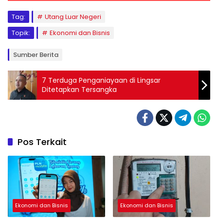
Tag:
Utang Luar Negeri
Topik:
Ekonomi dan Bisnis
Sumber Berita
7 Terduga Penganiayaan di Lingsar
Ditetapkan Tersangka
Pos Terkait
Ekonomi dan Bisnis
Ekonomi dan Bisnis