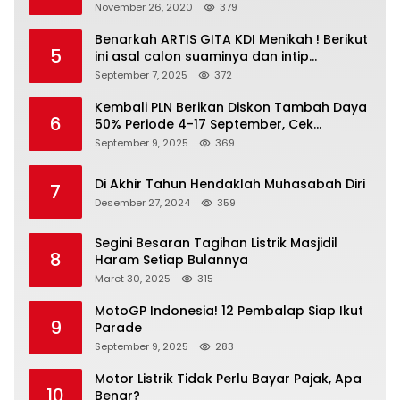
November 26, 2020
379
Benarkah ARTIS GITA KDI Menikah ! Berikut
5
ini asal calon suaminya dan intip
undangannya
September 7, 2025
372
Kembali PLN Berikan Diskon Tambah Daya
6
50% Periode 4-17 September, Cek
Ketentuannya!
September 9, 2025
369
Di Akhir Tahun Hendaklah Muhasabah Diri
7
Desember 27, 2024
359
Segini Besaran Tagihan Listrik Masjidil
8
Haram Setiap Bulannya
Maret 30, 2025
315
MotoGP Indonesia! 12 Pembalap Siap Ikut
9
Parade
September 9, 2025
283
Motor Listrik Tidak Perlu Bayar Pajak, Apa
10
Benar?