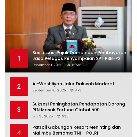
Sosialisasi Pajak Daerah dan Pembayaran
1
Jasa Petugas Penyampaian SPT PBB-P2
Kota Mataram
Desember 1, 2020
12736
Al-Washliyah Jalur Dakwah Moderat
2
September 16, 2025
473
Sukses! Peningkatan Pendapatan Dorong
3
PLN Masuk Fortune Global 500
Juli 31, 2025
393
Patroli Gabungan Resort Meninting dan
4
Malimbu Bersama TNI – POLRI