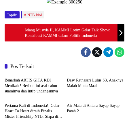
Topik:
NTB Idol
Jelang Musyda II, KAMMI Lotim Gelar Talk Show:
Kontribusi KAMMI dalam Politik Indonesia
Pos Terkait
Entertainment
Entertainment
Benarkah ARTIS GITA KDI
Desy Ratnasari Lulus S3, Anaknya
Menikah ! Berikut ini asal calon
Malah Minta Maaf
suaminya dan intip undangannya
Entertainment
Entertainment
Pertama Kali di Indonesia!, Gelar
Air Mata di Antara Sayap Sayap
Heart To Heart diraih Finalis
Patah 2
Mister Friendship NTB, Siapa dia
Entertainment
Entertainment
?