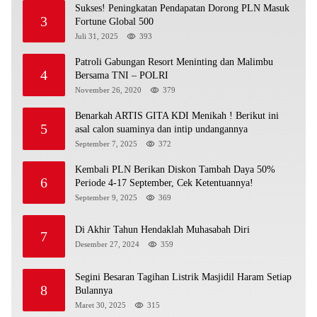
Sukses! Peningkatan Pendapatan Dorong PLN Masuk
3
Fortune Global 500
Juli 31, 2025
393
Patroli Gabungan Resort Meninting dan Malimbu
4
Bersama TNI – POLRI
November 26, 2020
379
Benarkah ARTIS GITA KDI Menikah ! Berikut ini
5
asal calon suaminya dan intip undangannya
September 7, 2025
372
Kembali PLN Berikan Diskon Tambah Daya 50%
6
Periode 4-17 September, Cek Ketentuannya!
September 9, 2025
369
Di Akhir Tahun Hendaklah Muhasabah Diri
7
Desember 27, 2024
359
Segini Besaran Tagihan Listrik Masjidil Haram Setiap
8
Bulannya
Maret 30, 2025
315