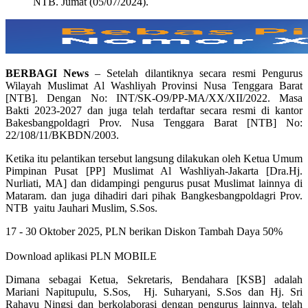
NTB. Jumat (05/07/2024).
BERBAGI News
– Setelah dilantiknya secara resmi Pengurus
Wilayah Muslimat Al Washliyah Provinsi Nusa Tenggara Barat
[NTB]. Dengan No: INT/SK-O9/PP-MA/XX/XII/2022. Masa
Bakti 2023-2027 dan juga telah terdaftar secara resmi di kantor
Bakesbangpoldagri Prov. Nusa Tenggara Barat [NTB] No:
22/108/11/BKBDN/2003.
Ketika itu pelantikan tersebut langsung dilakukan oleh Ketua Umum
Pimpinan Pusat [PP] Muslimat Al Washliyah-Jakarta [Dra.Hj.
Nurliati, MA] dan didampingi pengurus pusat Muslimat lainnya di
Mataram. dan juga dihadiri dari pihak Bangkesbangpoldagri Prov.
NTB yaitu Jauhari Muslim, S.Sos.
17 - 30 Oktober 2025, PLN berikan Diskon Tambah Daya 50%
Download aplikasi PLN MOBILE
Dimana sebagai Ketua, Sekretaris, Bendahara [KSB] adalah
Mariani Napitupulu, S.Sos, Hj. Suharyani, S.Sos dan Hj. Sri
Rahayu Ningsi dan berkolaborasi dengan pengurus lainnya, telah