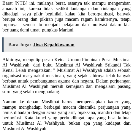
Barat [NTB] ini, mulanya berat, rasanya tak mampu mengemban
amanah ini, karena tidak sedikit tantangan dan rintangan yang
dihadapi, saya pikir beginilah kalau kita berorganisasi, banyak
berupa orang dan pikiran juga macam ragam karakternya, tetapi
rupanya semua itu menjadi pelajaran dan motivasi dalam kita
berjuang demi umat. pungkas Mariani.
Baca Juga:
Jiwa Kepahlawanan
Akhirnya, mengutip pesan Ketua Umum Pimpinan Pusat Muslimat
Al Washliyah, dari buku Muslimat Al Washliyah Srikandi Tak
Kenal Lelah mengatakan: ” Muslimat Al Washliyah adalah sebuah
organisasi masyarakat muslimah, yang sejak lahirnya telah banyak
berbuat untuk pembangunan agama dan negara. Dalam perjuangan
Muslimat Al Washliyah meraih kemajuan dan mengalami pasang
surut yang selalu menghadang.
Namun ke depan Muslimat harus mempersiapkan kader yang
mampu menghadapi berbagai macam dinamika perjuangan yang
harus dihadapi dengan acara yang arif, bijaksana, mandiri dan tetap
berinofasi. Kata kunci yang perlu diingat, apa yang bisa kubuat
untuk Muslimat Al Washliyah, bukan apa yang kudapat dari
Muslimat Al Washliyah”.