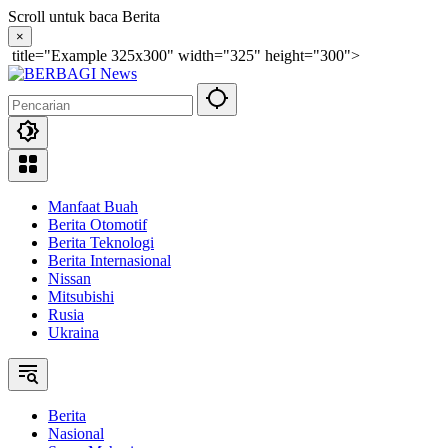
Langsung
Scroll untuk baca Berita
ke
×
konten
title="Example 325x300" width="325" height="300">
Manfaat Buah
Berita Otomotif
Berita Teknologi
Berita Internasional
Nissan
Mitsubishi
Rusia
Ukraina
Berita
Nasional