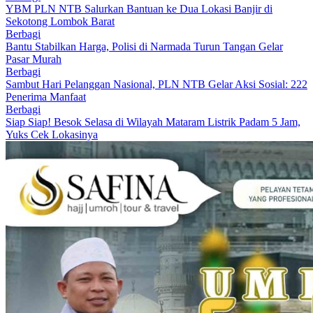
YBM PLN NTB Salurkan Bantuan ke Dua Lokasi Banjir di
Sekotong Lombok Barat
Berbagi
Bantu Stabilkan Harga, Polisi di Narmada Turun Tangan Gelar
Pasar Murah
Berbagi
Sambut Hari Pelanggan Nasional, PLN NTB Gelar Aksi Sosial: 222
Penerima Manfaat
Berbagi
Siap Siap! Besok Selasa di Wilayah Mataram Listrik Padam 5 Jam,
Yuks Cek Lokasinya