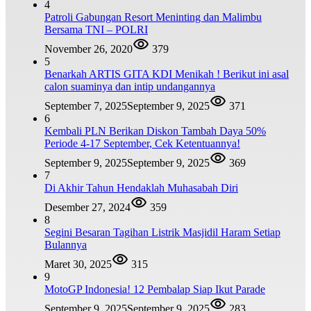
4
Patroli Gabungan Resort Meninting dan Malimbu
Bersama TNI – POLRI
November 26, 2020
379
5
Benarkah ARTIS GITA KDI Menikah ! Berikut ini asal
calon suaminya dan intip undangannya
September 7, 2025
September 9, 2025
371
6
Kembali PLN Berikan Diskon Tambah Daya 50%
Periode 4-17 September, Cek Ketentuannya!
September 9, 2025
September 9, 2025
369
7
Di Akhir Tahun Hendaklah Muhasabah Diri
Desember 27, 2024
359
8
Segini Besaran Tagihan Listrik Masjidil Haram Setiap
Bulannya
Maret 30, 2025
315
9
MotoGP Indonesia! 12 Pembalap Siap Ikut Parade
September 9, 2025
September 9, 2025
283