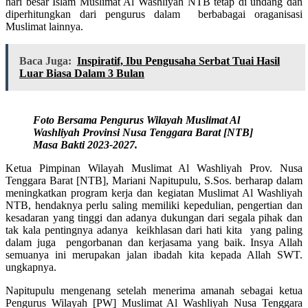
hari besar Islam Muslimat Al Washliyah NTB tetap di undang dan
diperhitungkan dari pengurus dalam berbabagai oraganisasi
Muslimat lainnya.
Baca Juga:
Inspiratif, Ibu Pengusaha Serbat Tuai Hasil
Luar Biasa Dalam 3 Bulan
Foto Bersama Pengurus Wilayah Muslimat Al
Washliyah Provinsi Nusa Tenggara Barat [NTB]
Masa Bakti 2023-2027.
Ketua Pimpinan Wilayah Muslimat Al Washliyah Prov. Nusa
Tenggara Barat [NTB], Mariani Napitupulu, S.Sos. berharap dalam
meningkatkan program kerja dan kegiatan Muslimat Al Washliyah
NTB, hendaknya perlu saling memiliki kepedulian, pengertian dan
kesadaran yang tinggi dan adanya dukungan dari segala pihak dan
tak kala pentingnya adanya keikhlasan dari hati kita yang paling
dalam juga pengorbanan dan kerjasama yang baik. Insya Allah
semuanya ini merupakan jalan ibadah kita kepada Allah SWT.
ungkapnya.
Napitupulu mengenang setelah menerima amanah sebagai ketua
Pengurus Wilayah [PW] Muslimat Al Washliyah Nusa Tenggara