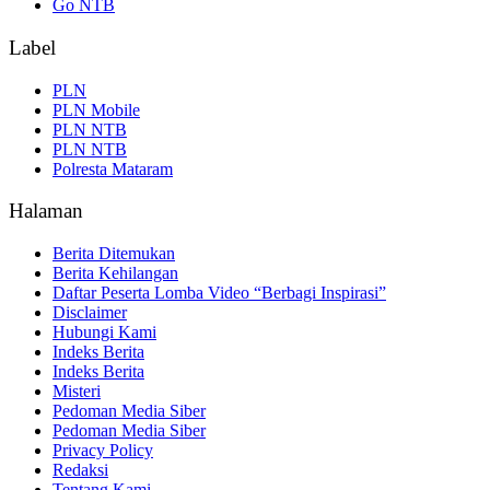
Go NTB
Label
PLN
PLN Mobile
PLN NTB
PLN NTB
Polresta Mataram
Halaman
Berita Ditemukan
Berita Kehilangan
Daftar Peserta Lomba Video “Berbagi Inspirasi”
Disclaimer
Hubungi Kami
Indeks Berita
Indeks Berita
Misteri
Pedoman Media Siber
Pedoman Media Siber
Privacy Policy
Redaksi
Tentang Kami