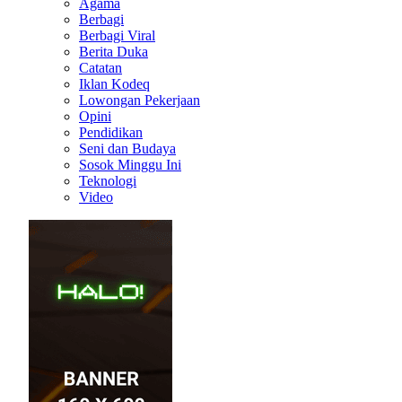
Agama
Berbagi
Berbagi Viral
Berita Duka
Catatan
Iklan Kodeq
Lowongan Pekerjaan
Opini
Pendidikan
Seni dan Budaya
Sosok Minggu Ini
Teknologi
Video