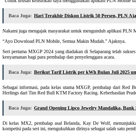
“Untuk urusan kelistrikan saya menggunakan aplikasi PLN Mobile d
Baca Juga:
Hari Terakhir Diskon Listrik 50 Persen, PLN 
Nakami juga mengajak masyarakat untuk mengunduh aplikasi PLN M
“Ayo Download PLN Mobile, Semua Makin Mudah.” Ajaknya.
Seri pertama MXGP 2024 yang diadakan di Selaparang telah sukses d
kenyamanan bagi para pembalap dan penyelenggara acara.
Baca Juga:
Berikut Tarif Listrik per kWh Bulan Juli 2025
Sebagai informasi, pada kelas utama MXGP, pembalap dari Red Bu
Herlings dari Tim Red Bull KTM Factory Racing. Keberhasilan Prado 
Baca Juga:
Grand Opening Lipco Jewelry Mandalika, Ban
Di kelas MX2, pembalap asal Belanda, Kay De Wolf, menunjukkan
kompetisi pada seri ini, mengukuhkan dirinya sebagai salah satu pemb