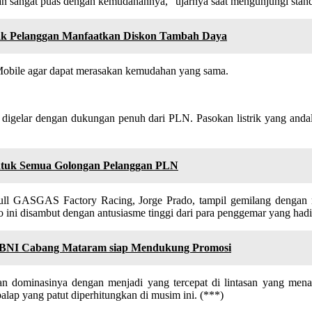
an sangat puas dengan kemudahannya,” ujarnya saat mengunjungi stan
Ajak Pelanggan Manfaatkan Diskon Tambah Daya
obile agar dapat merasakan kemudahan yang sama.
igelar dengan dukungan penuh dari PLN. Pasokan listrik yang andal 
 untuk Semua Golongan Pelanggan PLN
ll GASGAS Factory Racing, Jorge Prado, tampil gemilang dengan me
ini disambut dengan antusiasme tinggi dari para penggemar yang hadir
k BNI Cabang Mataram siap Mendukung Promosi
 dominasinya dengan menjadi yang tercepat di lintasan yang mena
alap yang patut diperhitungkan di musim ini. (***)