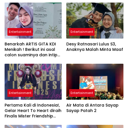
Entertainment
Entertainment
Benarkah ARTIS GITA KDI
Desy Ratnasari Lulus S3,
Menikah ! Berikut ini asal
Anaknya Malah Minta Maaf
calon suaminya dan intip
undangannya
Entertainment
Entertainment
Pertama Kali di Indonesia!,
Air Mata di Antara Sayap
Gelar Heart To Heart diraih
Sayap Patah 2
Finalis Mister Friendship
NTB, Siapa dia ?