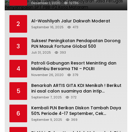
Kota Mataram
Desember 1, 2020
12736
Al-Washliyah Jalur Dakwah Moderat
2
September 16, 2025
473
Sukses! Peningkatan Pendapatan Dorong
3
PLN Masuk Fortune Global 500
Juli 31, 2025
393
Patroli Gabungan Resort Meninting dan
4
Malimbu Bersama TNI – POLRI
November 26, 2020
379
Benarkah ARTIS GITA KDI Menikah ! Berikut
5
ini asal calon suaminya dan intip
undangannya
September 7, 2025
372
Kembali PLN Berikan Diskon Tambah Daya
6
50% Periode 4-17 September, Cek
Ketentuannya!
September 9, 2025
369