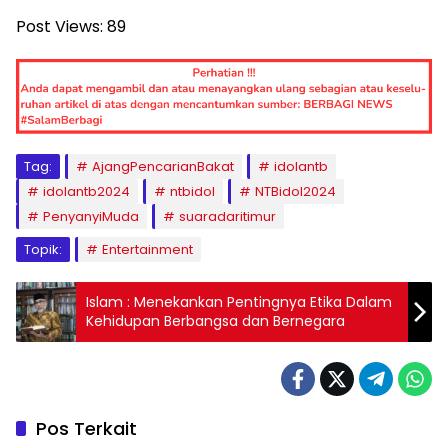
Post Views:
89
Tag:
AjangPencarianBakat
idolantb
idolantb2024
ntbidol
NTBidol2024
PenyanyiMuda
suaradaritimur
Topik:
Entertainment
Islam : Menekankan Pentingnya Etika Dalam
Kehidupan Berbangsa dan Bernegara
Pos Terkait