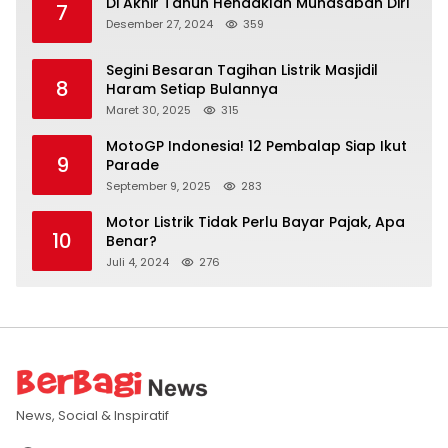
Di Akhir Tahun Hendaklah Muhasabah Diri
7
Desember 27, 2024
359
Segini Besaran Tagihan Listrik Masjidil
8
Haram Setiap Bulannya
Maret 30, 2025
315
MotoGP Indonesia! 12 Pembalap Siap Ikut
9
Parade
September 9, 2025
283
Motor Listrik Tidak Perlu Bayar Pajak, Apa
10
Benar?
Juli 4, 2024
276
News, Social & Inspiratif