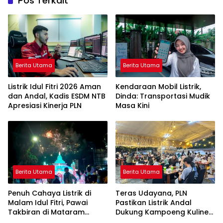
Pos Terkait
Berita Utama
Berita Utama
Listrik Idul Fitri 2026 Aman
Kendaraan Mobil Listrik,
dan Andal, Kadis ESDM NTB
Dinda: Transportasi Mudik
Apresiasi Kinerja PLN
Masa Kini
Berita Utama
Berita Utama
Penuh Cahaya Listrik di
Teras Udayana, PLN
Malam Idul Fitri, Pawai
Pastikan Listrik Andal
Takbiran di Mataram
Dukung Kampoeng Kuliner
Berjalan Meriah
Ramadhan Season 2