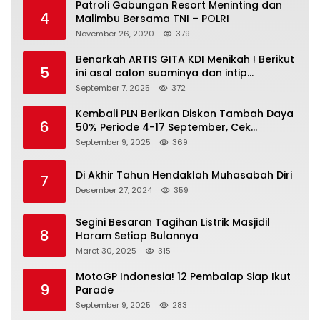
Patroli Gabungan Resort Meninting dan
4
Malimbu Bersama TNI – POLRI
November 26, 2020
379
Benarkah ARTIS GITA KDI Menikah ! Berikut
5
ini asal calon suaminya dan intip
undangannya
September 7, 2025
372
Kembali PLN Berikan Diskon Tambah Daya
6
50% Periode 4-17 September, Cek
Ketentuannya!
September 9, 2025
369
Di Akhir Tahun Hendaklah Muhasabah Diri
7
Desember 27, 2024
359
Segini Besaran Tagihan Listrik Masjidil
8
Haram Setiap Bulannya
Maret 30, 2025
315
MotoGP Indonesia! 12 Pembalap Siap Ikut
9
Parade
September 9, 2025
283