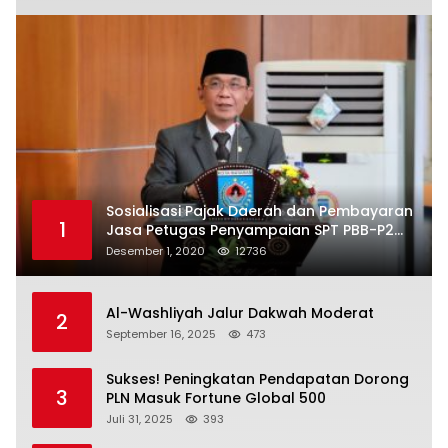
Sosialisasi Pajak Daerah dan Pembayaran
1
Jasa Petugas Penyampaian SPT PBB-P2
Kota Mataram
Desember 1, 2020
12736
Al-Washliyah Jalur Dakwah Moderat
2
September 16, 2025
473
Sukses! Peningkatan Pendapatan Dorong
3
PLN Masuk Fortune Global 500
Juli 31, 2025
393