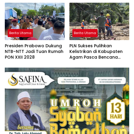
Berita Utama
Berita Utama
Presiden Prabowo Dukung
PLN Sukses Pulihkan
NTB–NTT Jadi Tuan Rumah
Kelistrikan di Kabupaten
PON XXII 2028
Agam Pasca Bencana
Banjir dan Longsor