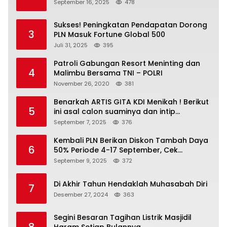
September 16, 2025
478
Sukses! Peningkatan Pendapatan Dorong
3
PLN Masuk Fortune Global 500
Juli 31, 2025
395
Patroli Gabungan Resort Meninting dan
4
Malimbu Bersama TNI – POLRI
November 26, 2020
381
Benarkah ARTIS GITA KDI Menikah ! Berikut
5
ini asal calon suaminya dan intip
undangannya
September 7, 2025
376
Kembali PLN Berikan Diskon Tambah Daya
6
50% Periode 4-17 September, Cek
Ketentuannya!
September 9, 2025
372
Di Akhir Tahun Hendaklah Muhasabah Diri
7
Desember 27, 2024
363
Segini Besaran Tagihan Listrik Masjidil