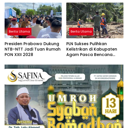
Berita Utama
Berita Utama
Presiden Prabowo Dukung
PLN Sukses Pulihkan
NTB–NTT Jadi Tuan Rumah
Kelistrikan di Kabupaten
PON XXII 2028
Agam Pasca Bencana
Banjir dan Longsor