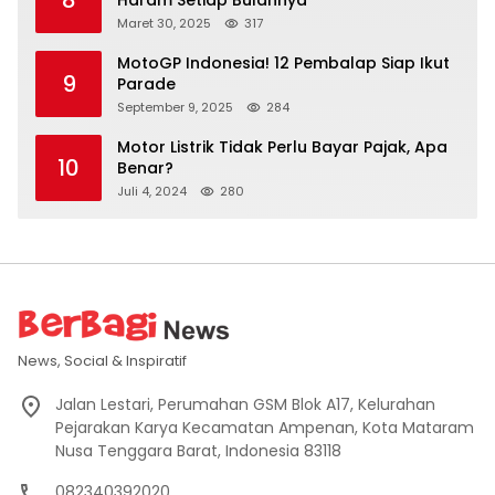
8
Haram Setiap Bulannya
Maret 30, 2025
317
MotoGP Indonesia! 12 Pembalap Siap Ikut
9
Parade
September 9, 2025
284
Motor Listrik Tidak Perlu Bayar Pajak, Apa
10
Benar?
Juli 4, 2024
280
News, Social & Inspiratif
Jalan Lestari, Perumahan GSM Blok A17, Kelurahan
Pejarakan Karya Kecamatan Ampenan, Kota Mataram
Nusa Tenggara Barat, Indonesia 83118
082340392020