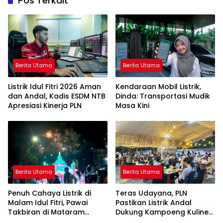
Pos Terkait
Berita Utama
Berita Utama
Listrik Idul Fitri 2026 Aman
Kendaraan Mobil Listrik,
dan Andal, Kadis ESDM NTB
Dinda: Transportasi Mudik
Apresiasi Kinerja PLN
Masa Kini
Berita Utama
Berita Utama
Penuh Cahaya Listrik di
Teras Udayana, PLN
Malam Idul Fitri, Pawai
Pastikan Listrik Andal
Takbiran di Mataram
Dukung Kampoeng Kuliner
Berjalan Meriah
Ramadhan Season 2