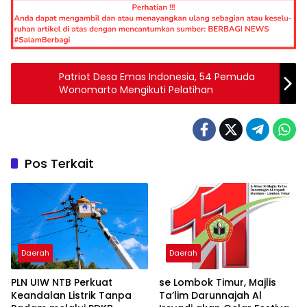
Patriot Desa Emas Indonesia, 54 Pemuda
Wonomarto Mengikuti Pelatihan
Pos Terkait
Daerah
Daerah
PLN UIW NTB Perkuat
se Lombok Timur, Majlis
Keandalan Listrik Tanpa
Ta’lim Darunnajah Al