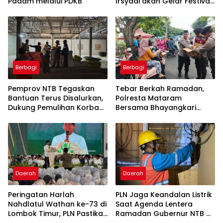
Padam melalui PDKB
Irsyadi akan Gelar Festival
Hadrah Al-Habsyi
Berbagi
Berbagi
Pemprov NTB Tegaskan
Tebar Berkah Ramadan,
Bantuan Terus Disalurkan,
Polresta Mataram
Dukung Pemulihan Korban
Bersama Bhayangkari
Kebakaran Sumbawa
Bagikan Takjil untuk
Masyarakat
Daerah
Daerah
Peringatan Harlah
PLN Jaga Keandalan Listrik
Nahdlatul Wathan ke-73 di
Saat Agenda Lentera
Lombok Timur, PLN Pastikan
Ramadan Gubernur NTB di