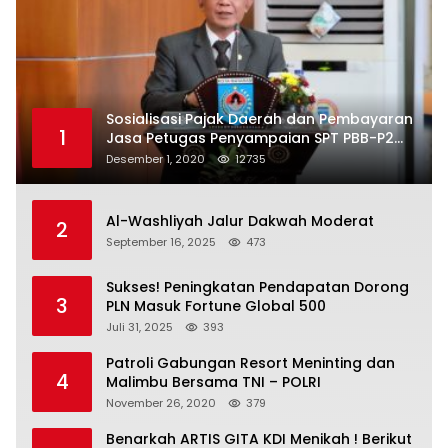
Sosialisasi Pajak Daerah dan Pembayaran
1
Jasa Petugas Penyampaian SPT PBB-P2
Kota Mataram
Desember 1, 2020
12735
Al-Washliyah Jalur Dakwah Moderat
2
September 16, 2025
473
Sukses! Peningkatan Pendapatan Dorong
3
PLN Masuk Fortune Global 500
Juli 31, 2025
393
Patroli Gabungan Resort Meninting dan
4
Malimbu Bersama TNI – POLRI
November 26, 2020
379
Benarkah ARTIS GITA KDI Menikah ! Berikut