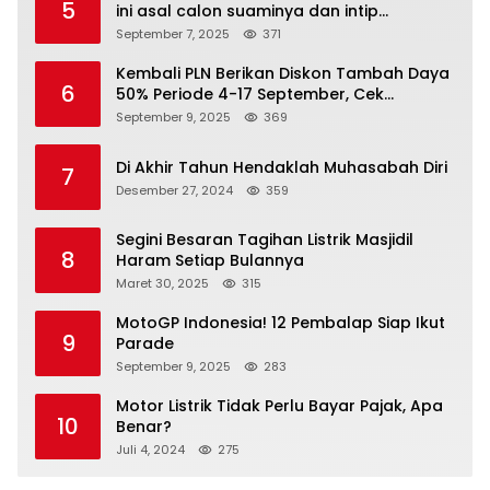
5
ini asal calon suaminya dan intip
undangannya
September 7, 2025
371
Kembali PLN Berikan Diskon Tambah Daya
6
50% Periode 4-17 September, Cek
Ketentuannya!
September 9, 2025
369
Di Akhir Tahun Hendaklah Muhasabah Diri
7
Desember 27, 2024
359
Segini Besaran Tagihan Listrik Masjidil
8
Haram Setiap Bulannya
Maret 30, 2025
315
MotoGP Indonesia! 12 Pembalap Siap Ikut
9
Parade
September 9, 2025
283
Motor Listrik Tidak Perlu Bayar Pajak, Apa
10
Benar?
Juli 4, 2024
275