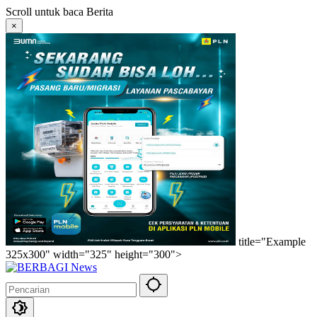
Langsung
Scroll untuk baca Berita
ke
×
konten
title="Example
325x300" width="325" height="300">