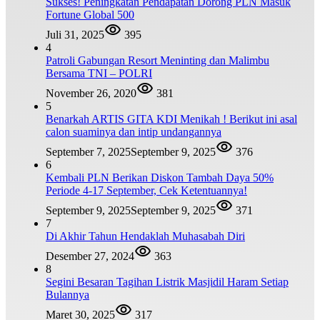
Sukses! Peningkatan Pendapatan Dorong PLN Masuk
Fortune Global 500
Juli 31, 2025
395
4
Patroli Gabungan Resort Meninting dan Malimbu
Bersama TNI – POLRI
November 26, 2020
381
5
Benarkah ARTIS GITA KDI Menikah ! Berikut ini asal
calon suaminya dan intip undangannya
September 7, 2025
September 9, 2025
376
6
Kembali PLN Berikan Diskon Tambah Daya 50%
Periode 4-17 September, Cek Ketentuannya!
September 9, 2025
September 9, 2025
371
7
Di Akhir Tahun Hendaklah Muhasabah Diri
Desember 27, 2024
363
8
Segini Besaran Tagihan Listrik Masjidil Haram Setiap
Bulannya
Maret 30, 2025
317