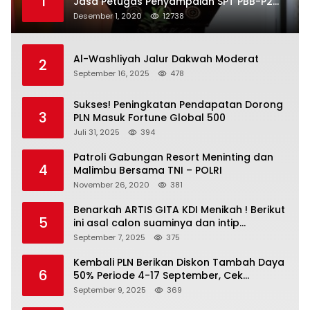
1
Jasa Petugas Penyampaian SPT PBB-P2
Kota Mataram
Desember 1, 2020
12738
Al-Washliyah Jalur Dakwah Moderat
2
September 16, 2025
478
Sukses! Peningkatan Pendapatan Dorong
3
PLN Masuk Fortune Global 500
Juli 31, 2025
394
Patroli Gabungan Resort Meninting dan
4
Malimbu Bersama TNI – POLRI
November 26, 2020
381
Benarkah ARTIS GITA KDI Menikah ! Berikut
5
ini asal calon suaminya dan intip
undangannya
September 7, 2025
375
Kembali PLN Berikan Diskon Tambah Daya
6
50% Periode 4-17 September, Cek
Ketentuannya!
September 9, 2025
369