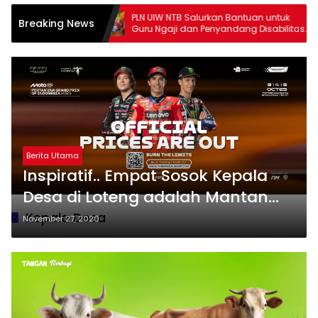
g
PLN UIW NTB Salurkan Bantuan untuk
se Lomb
Breaking News
Guru Ngaji dan Penyandang Disabilitas
Darunna
di Lombok
Hadrah
Berita Utama
Inspiratif.. Empat Sosok Kepala
Desa di Loteng adalah Mantan
TKI
Kepala Desa
November 27, 2020