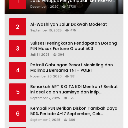
1
Jasa Petugas Penyampaian SPT PBB-P2
Kota Mataram
Desember 1, 2020
12738
Al-Washliyah Jalur Dakwah Moderat
2
September 16, 2025
475
Sukses! Peningkatan Pendapatan Dorong
3
PLN Masuk Fortune Global 500
Juli 31, 2025
394
Patroli Gabungan Resort Meninting dan
4
Malimbu Bersama TNI – POLRI
November 26, 2020
381
Benarkah ARTIS GITA KDI Menikah ! Berikut
5
ini asal calon suaminya dan intip
undangannya
September 7, 2025
375
Kembali PLN Berikan Diskon Tambah Daya
6
50% Periode 4-17 September, Cek
Ketentuannya!
September 9, 2025
369