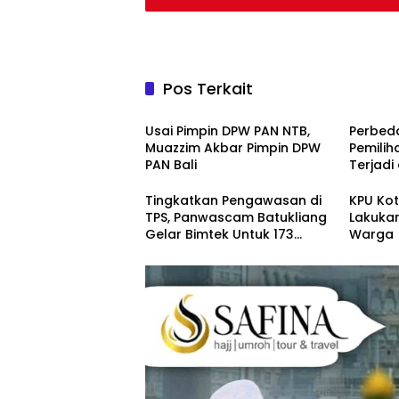
Pos Terkait
Politik
Politik
Usai Pimpin DPW PAN NTB,
Perbed
Muazzim Akbar Pimpin DPW
Pemili
PAN Bali
Terjadi
dan In
Tingkatkan Pengawasan di
KPU Ko
TPS, Panwascam Batukliang
Lakukan
Gelar Bimtek Untuk 173
Warga
Pengawas TPS