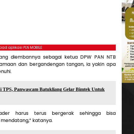
ad aplikasi PLN MOBILE
yang diembannya sebagai ketua DPW PAN NTB
samaan dan bergandengan tangan, ia yakin apa
nuhi.
i TPS, Panwascam Batukliang Gelar Bimtek Untuk
 kader harus terus bergerak sehingga bisa
mendatang,” katanya.