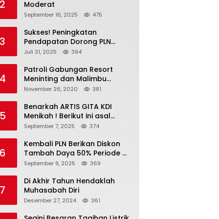
2
Moderat
September 16, 2025
475
Sukses! Peningkatan
3
Pendapatan Dorong PLN
Masuk Fortune Global 500
Juli 31, 2025
394
Patroli Gabungan Resort
4
Meninting dan Malimbu
Bersama TNI – POLRI
November 26, 2020
381
Benarkah ARTIS GITA KDI
5
Menikah ! Berikut ini asal
calon suaminya dan intip
September 7, 2025
374
undangannya
Kembali PLN Berikan Diskon
6
Tambah Daya 50% Periode 4-
17 September, Cek
September 9, 2025
369
Ketentuannya!
Di Akhir Tahun Hendaklah
7
Muhasabah Diri
Desember 27, 2024
361
Segini Besaran Tagihan Listrik