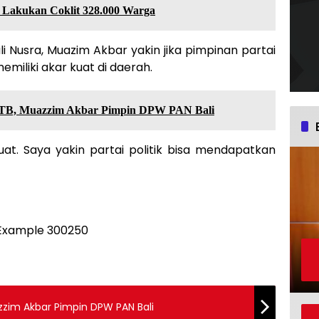
Lakukan Coklit 328.000 Warga
li Nusra, Muazim Akbar yakin jika pimpinan partai
emiliki akar kuat di daerah.
TB, Muazzim Akbar Pimpin DPW PAN Bali
uat. Saya yakin partai politik bisa mendapatkan
zzim Akbar Pimpin DPW PAN Bali