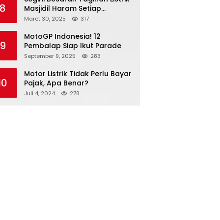
8
Masjidil Haram Setiap
Bulannya
Maret 30, 2025
317
MotoGP Indonesia! 12
9
Pembalap Siap Ikut Parade
September 9, 2025
283
Motor Listrik Tidak Perlu Bayar
10
Pajak, Apa Benar?
Juli 4, 2024
278