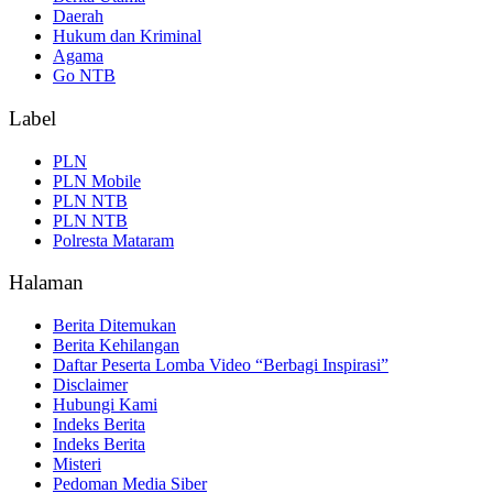
Daerah
Hukum dan Kriminal
Agama
Go NTB
Label
PLN
PLN Mobile
PLN NTB
PLN NTB
Polresta Mataram
Halaman
Berita Ditemukan
Berita Kehilangan
Daftar Peserta Lomba Video “Berbagi Inspirasi”
Disclaimer
Hubungi Kami
Indeks Berita
Indeks Berita
Misteri
Pedoman Media Siber