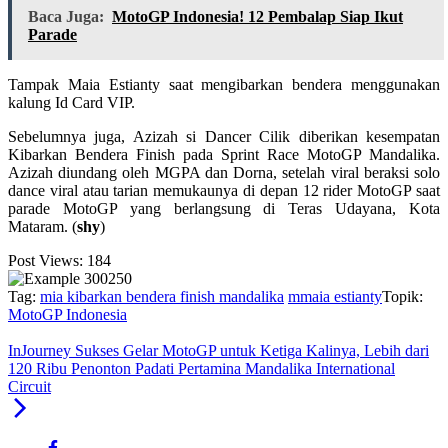
Baca Juga:
MotoGP Indonesia! 12 Pembalap Siap Ikut
Parade
Tampak Maia Estianty saat mengibarkan bendera menggunakan
kalung Id Card VIP.
Sebelumnya juga, Azizah si Dancer Cilik diberikan kesempatan
Kibarkan Bendera Finish pada Sprint Race MotoGP Mandalika.
Azizah diundang oleh MGPA dan Dorna, setelah viral beraksi solo
dance viral atau tarian memukaunya di depan 12 rider MotoGP saat
parade MotoGP yang berlangsung di Teras Udayana, Kota
Mataram. (
shy
)
Post Views:
184
Tag:
mia kibarkan bendera finish mandalika
mmaia estianty
Topik:
MotoGP Indonesia
InJourney Sukses Gelar MotoGP untuk Ketiga Kalinya, Lebih dari
120 Ribu Penonton Padati Pertamina Mandalika International
Circuit