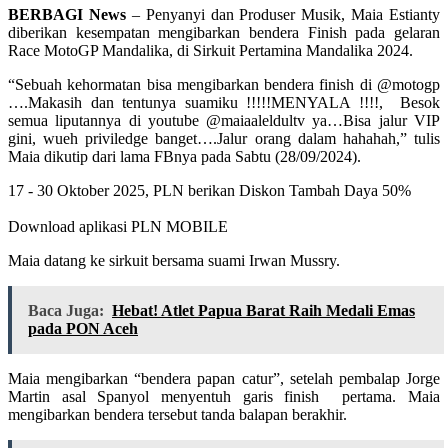
BERBAGI News
– Penyanyi dan Produser Musik, Maia Estianty
diberikan kesempatan mengibarkan bendera Finish pada gelaran
Race MotoGP Mandalika, di Sirkuit Pertamina Mandalika 2024.
“Sebuah kehormatan bisa mengibarkan bendera finish di @motogp
….Makasih dan tentunya suamiku !!!!!MENYALA !!!!, Besok
semua liputannya di youtube @maiaaleldultv ya…Bisa jalur VIP
gini, wueh priviledge banget….Jalur orang dalam hahahah,” tulis
Maia dikutip dari lama FBnya pada Sabtu (28/09/2024).
17 - 30 Oktober 2025, PLN berikan Diskon Tambah Daya 50%
Download aplikasi PLN MOBILE
Maia datang ke sirkuit bersama suami Irwan Mussry.
Baca Juga:
Hebat! Atlet Papua Barat Raih Medali Emas
pada PON Aceh
Maia mengibarkan “bendera papan catur”, setelah pembalap Jorge
Martin asal Spanyol menyentuh garis finish pertama. Maia
mengibarkan bendera tersebut tanda balapan berakhir.