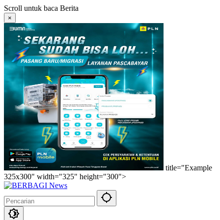
Langsung
Scroll untuk baca Berita
ke
×
konten
title="Example
325x300" width="325" height="300">