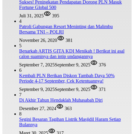
Sukses! Peningkatan Pendapatan Dorong PLN Masuk
Fortune Global 500
Juli 31, 2025
395
4
Patroli Gabungan Resort Meninting dan Malimbu
Bersama TNI – POLRI
November 26, 2020
381
5
Benarkah ARTIS GITA KDI Menikah ! Berikut ini asal
calon suaminya dan intip undangannya
September 7, 2025
September 9, 2025
376
6
Kembali PLN Berikan Diskon Tambah Daya 50%
Periode 4-17 September, Cek Ketentuannya!
September 9, 2025
September 9, 2025
371
7
Di Akhir Tahun Hendaklah Muhasabah Diri
Desember 27, 2024
363
8
Segini Besaran Tagihan Listrik Masjidil Haram Setiap
Bulannya
Maret 30, 2025
317